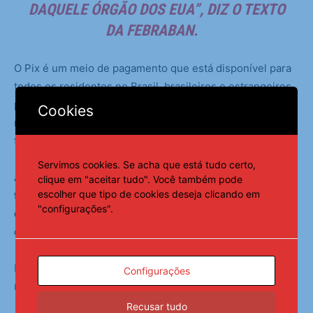
DAQUELE ÓRGÃO DOS EUA”, DIZ O TEXTO
DA FEBRABAN.
O Pix é um meio de pagamento que está disponível para
todos os residentes no Brasil, brasileiros e estrangeiros,
pessoas físicas e empresas, que têm como único
Cookies
requisito a abertura de uma conta em um banco, numa
fintech ou numa instituição de pagamento.
Servimos cookies. Se acha que está tudo certo,
A ferramenta de pagamento é gratuita para as pessoas
clique em "aceitar tudo". Você também pode
escolher que tipo de cookies deseja clicando em
físicas, mas pode ser cobrado das empresas, sem
"configurações".
qualquer discriminação entre empresas brasileiras e
estrangeiras.
Hoje, a plataforma tem 168 milhões de usuários e
Configurações
movimenta cerca de R$ 2,5 trilhões por mês.
Recusar tudo