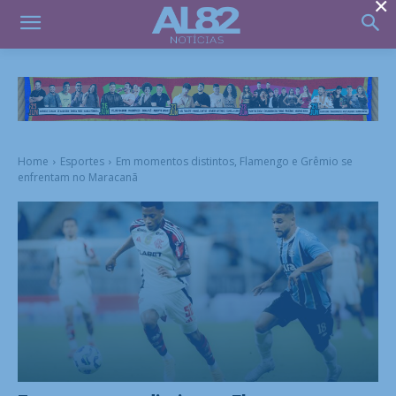
×
Home
Esportes
Em momentos distintos, Flamengo e Grêmio se
enfrentam no Maracanã