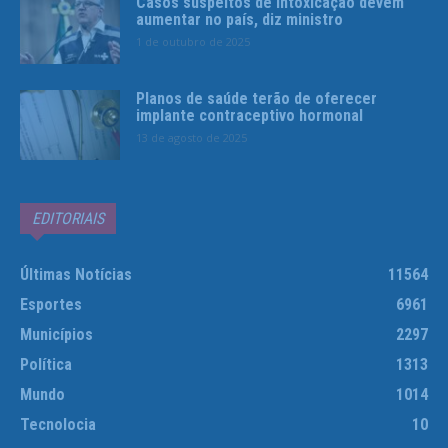
Casos suspeitos de intoxicação devem
aumentar no país, diz ministro
1 de outubro de 2025
Planos de saúde terão de oferecer
implante contraceptivo hormonal
13 de agosto de 2025
EDITORIAIS
Últimas Notícias
11564
Esportes
6961
Municípios
2297
Política
1313
Mundo
1014
Tecnolocia
10