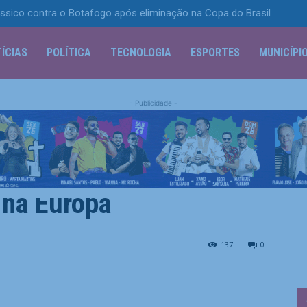
ssico contra o Botafogo após eliminação na Copa do Brasil
ÍCIAS
POLÍTICA
TECNOLOGIA
ESPORTES
MUNICÍPI
- Publicidade -
 contra Jair Bolsonaro,
 na Europa
sonaro, Flávio desembarca na Europa
137
0