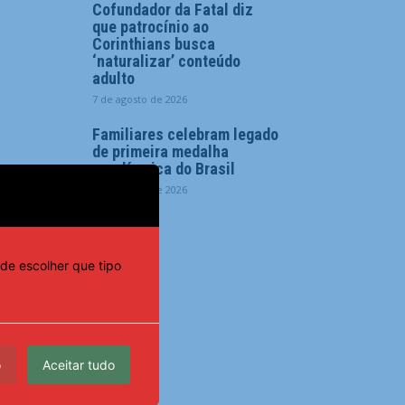
Cofundador da Fatal diz
que patrocínio ao
Corinthians busca
‘naturalizar’ conteúdo
adulto
7 de agosto de 2026
Familiares celebram legado
de primeira medalha
paralímpica do Brasil
7 de agosto de 2026
de escolher que tipo
o
Aceitar tudo