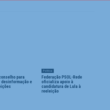
Política
conselho para
Federação PSOL-Rede
r desinformação e
oficializa apoio à
eições
candidatura de Lula à
reeleição