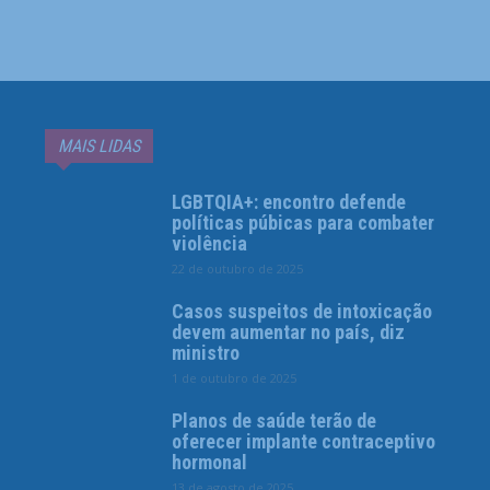
MAIS LIDAS
LGBTQIA+: encontro defende
políticas púbicas para combater
violência
22 de outubro de 2025
Casos suspeitos de intoxicação
devem aumentar no país, diz
ministro
1 de outubro de 2025
Planos de saúde terão de
oferecer implante contraceptivo
hormonal
13 de agosto de 2025