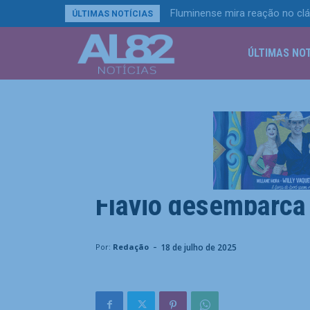
Fluminense mira reação no clá
ÚLTIMAS NOTÍCIAS
ÚLTIMAS NOT
Política
Em dia de operação
Flávio desembarca
Home
Política
Em dia de operação contra Jair Bol
-
18 de julho de 2025
Por:
Redação