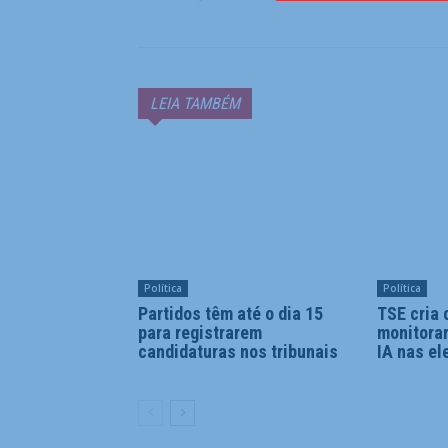
LEIA TAMBÉM
Política
Política
Partidos têm até o dia 15
TSE cria 
para registrarem
monitora
candidaturas nos tribunais
IA nas el