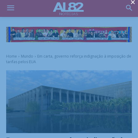
×
Home
Mundo
Em carta, governo reforça indignação à imposição de
tarifas pelos EUA