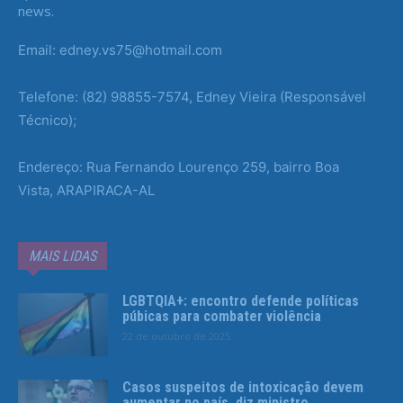
news.
Email: edney.vs75@hotmail.com
Telefone: (82) 98855-7574, Edney Vieira (Responsável
Técnico);
Endereço: Rua Fernando Lourenço 259, bairro Boa
Vista, ARAPIRACA-AL
MAIS LIDAS
LGBTQIA+: encontro defende políticas
púbicas para combater violência
22 de outubro de 2025
Casos suspeitos de intoxicação devem
aumentar no país, diz ministro