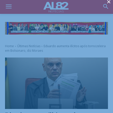
×
Home
Últimas Notícias
Eduardo aumenta ilícitos após tornozeleira
em Bolsonaro, diz Moraes