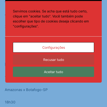
Coritiba x Paysandu
Servimos cookies. Se acha que está tudo certo,
Avaí x Vila Nova
clique em "aceitar tudo". Você também pode
escolher que tipo de cookies deseja clicando em
"configurações".
20h30
Volta Redonda x Athletico-PR
Configurações
Recusar tudo
DOMINGO
Aceitar tudo
16h
Amazonas x Botafogo-SP
18h30