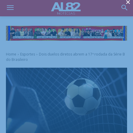
×
Home
Esportes
Dois duelos diretos abrem a 17ª rodada da Série B
do Brasileiro