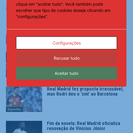
clique em "aceitar tudo". Você também pode
Fonte:
Notícias ao Minuto
escolher que tipo de cookies deseja clicando em
"configurações".
LEIA TAMBÉM
Configurações
Corinthians vence o Inter, mas cai na
Recusar tudo
Copa do Brasil; veja os classificados
Aceitar tudo
Esportes
Real Madrid fez proposta irrecusável,
mas Rodri deu o ‘sim’ ao Barcelona
Esportes
Fim da novela: Real Madrid oficializa
renovação de Vinícius Júnior