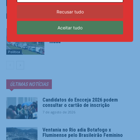
Recusar tudo
Política
Aceitar tudo
Lei garante frete mínimo no
transporte de cargas; saiba o que
muda
Política
ÚLTIMAS NOTÍCIAS
Candidatos do Encceja 2026 podem
consultar o cartão de inscrição
7 de agosto de 2026
Ventania no Rio adia Botafogo x
Fluminense pelo Brasileirão Feminino