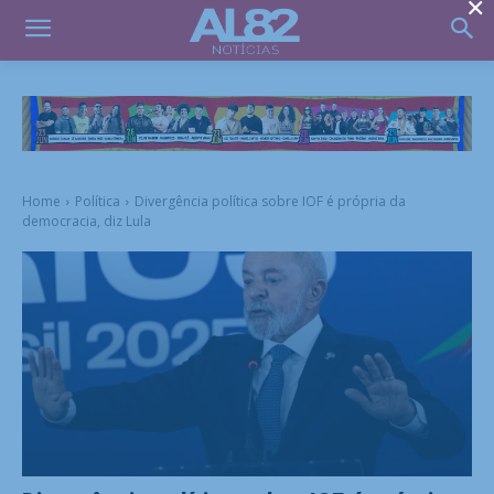
×
Home
Política
Divergência política sobre IOF é própria da
democracia, diz Lula