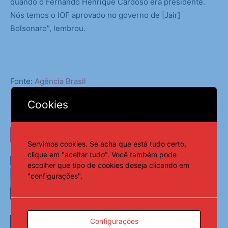
quando o Fernando Henrique Cardoso era presidente.
Nós temos o IOF aprovado no governo de [Jair]
Bolsonaro”, lembrou.
Fonte:
Agência Brasil
Cookies
LEIA TAMBÉM
Servimos cookies. Se acha que está tudo certo,
clique em "aceitar tudo". Você também pode
TSE cria conselho para monitorar
escolher que tipo de cookies deseja clicando em
desinformação e IA nas eleições
"configurações".
Política
Federação PSOL-Rede oficializa apoio
Configurações
à candidatura de Lula à reeleição