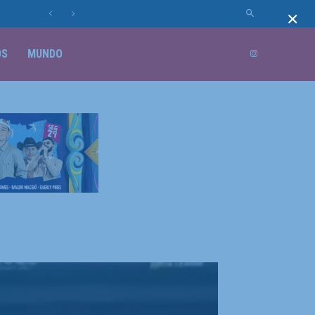
×
OS
MUNDO