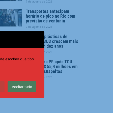
7 de agosto de 2026
Transportes antecipam
horário de pico no Rio com
previsão de ventania
7 de agosto de 2026
Cirurgias plásticas de
mama no SUS crescem mais
de 50% em dez anos
7 de agosto de 2026
de escolher que tipo
Dino aciona PF após TCU
apontar R$ 55,4 milhões em
emendas suspeitas
7 de agosto de 2026
o
Aceitar tudo