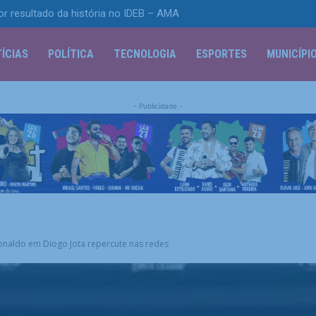
resultado da história no IDEB – AMA
io de pico no Rio com previsão de ventania
ÍCIAS
POLÍTICA
TECNOLOGIA
ESPORTES
MUNICÍPI
- Publicidade -
onaldo em Diogo Jota repercute nas redes