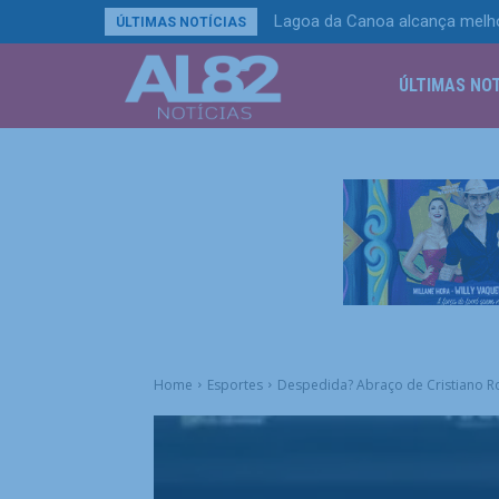
Lagoa da Canoa alcança melhor 
Trens e metrô adiantam horár
ÚLTIMAS NOTÍCIAS
ÚLTIMAS NOT
Home
Esportes
Despedida? Abraço de Cristiano R