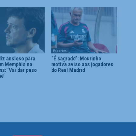
Esportes
diz ansioso para
“É sagrado”: Mourinho
om Memphis no
motiva aviso aos jogadores
ns: ‘Vai dar peso
do Real Madrid
me’