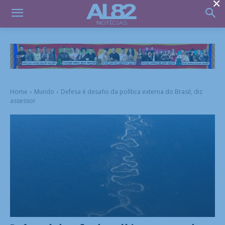
×
Home
Mundo
Defesa é desafio da política externa do Brasil, diz
assessor