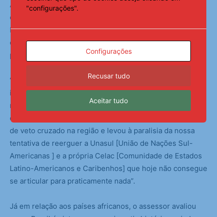
Além desses quatro temas, Faleiro citou ainda a situação
"configurações".
da integração brasileira com a América Latina e Caribe.
Na avaliação dele, a postura brasileira será a de, dado o
quadro de fragmentação na região, fazer o que for
Configurações
possível.
Recusar tudo
“Há dois fatores que complicaram muito a situação de
integração regional. Primeiro, a eleição do [Javier] Milei,
Aceitar tudo
na Argentina e, segundo, o resultado do processo
eleitoral na Venezuela em 2024, que criou uma situação
de veto cruzado na região e levou à paralisia da nossa
tentativa de reerguer a Unasul [União de Nações Sul-
Americanas ] e a própria Celac [Comunidade de Estados
Latino-Americanos e Caribenhos] que hoje não consegue
se articular para praticamente nada”.
Já em relação aos países africanos, o assessor avaliou