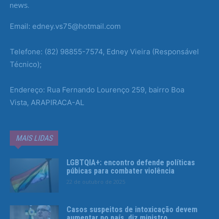
news.
Email: edney.vs75@hotmail.com
Telefone: (82) 98855-7574, Edney Vieira (Responsável
Técnico);
Endereço: Rua Fernando Lourenço 259, bairro Boa
Vista, ARAPIRACA-AL
MAIS LIDAS
LGBTQIA+: encontro defende políticas
púbicas para combater violência
22 de outubro de 2025
Casos suspeitos de intoxicação devem
aumentar no país, diz ministro