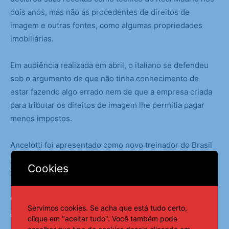
dois anos, mas não as procedentes de direitos de
imagem e outras fontes, como algumas propriedades
imobiliárias.
Em audiência realizada em abril, o italiano se defendeu
sob o argumento de que não tinha conhecimento de
estar fazendo algo errado nem de que a empresa criada
para tributar os direitos de imagem lhe permitia pagar
menos impostos.
Ancelotti foi apresentado como novo treinador do Brasil
no final de maio deste ano após longa novela pela sua
Cookies
contratação. Após uma estreia em 0 a 0 contra o Equador,
o novo comandante carimbou a classificação da seleção à
Copa do Mundo de 2026 com uma vitória por 1 a 0 sobre
Servimos cookies. Se acha que está tudo certo,
o Paraguai, em São Paulo.
clique em "aceitar tudo". Você também pode