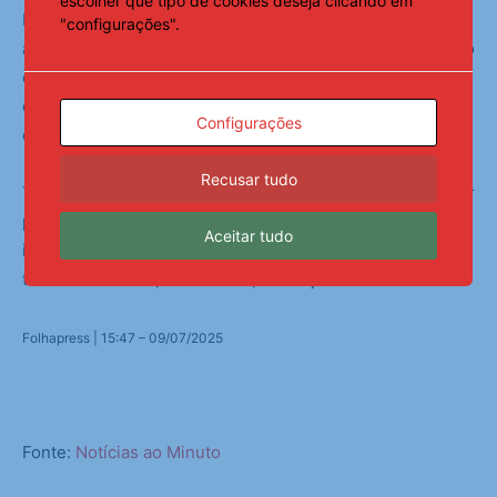
escolher que tipo de cookies deseja clicando em
Procurada, a CBF (Confederação Brasileira de Futebol)
"configurações".
afirmou que está acompanhando o caso e que o processo
é conduzido pelo estafe pessoal do técnico. A assessoria
de imprensa de Ancelotti informou que não fará
Configurações
declarações neste momento.
Recusar tudo
Tribunal espanhol condenou treinador italiano por não ter
pago impostos sobre as suas receitas de direitos de
Aceitar tudo
imagem quando era treinador do Real Madrid em 2014;
técnico comanda, atualmente, a seleção brasileira
Folhapress | 15:47 – 09/07/2025
Fonte:
Notícias ao Minuto