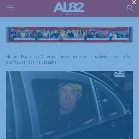
×
Home
Esportes
Defesa de Ancelotti recebe com alívio condenação
por fraude fiscal na Espanha