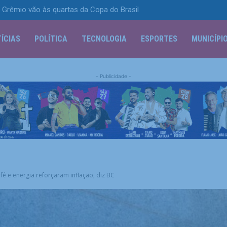
Grêmio vão às quartas da Copa do Brasil
a intensa e ventos de até 100 km/h
ÍCIAS
POLÍTICA
TECNOLOGIA
ESPORTES
MUNICÍPI
- Publicidade -
é e energia reforçaram inflação, diz BC