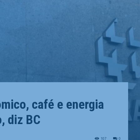
mico, café e energia
, diz BC
107
0