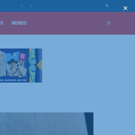
×
OS
MUNDO