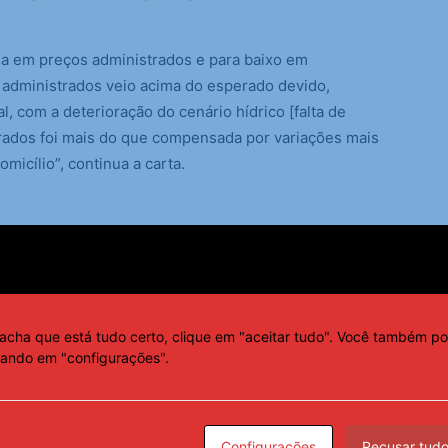
ma em preços administrados e para baixo em
 administrados veio acima do esperado devido,
al, com a deterioração do cenário hídrico [falta de
rados foi mais do que compensada por variações mais
icílio”, continua a carta.
io de 2,35 pontos percentuais (p.p.) da inflação em
do BC enumerou os seguintes:
acha que está tudo certo, clique em "aceitar tudo". Você também po
es (contribuição de 0,69 p.p.);
cando em "configurações".
lém da capacidade (0,47 p.p.);
Configurações
Recusar tud