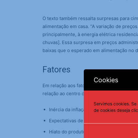
O texto também ressalta surpresas para ci
alimentação em casa. “A variação de preços
principalmente, à energia elétrica residenci
chuvas]. Essa surpresa em preços administ
baixas que o esperado em alimentação no dom
Fatores
Cookies
Em relação aos fatores que pesaram no desv
relação ao centro da meta de 3%, a carta 
Servimos cookies. Se 
Inércia da inflação dos 12 meses anterior
de cookies deseja cli
Expectativas de inflação (0,58 p.p.);
Hiato do produto, economia produzindo a