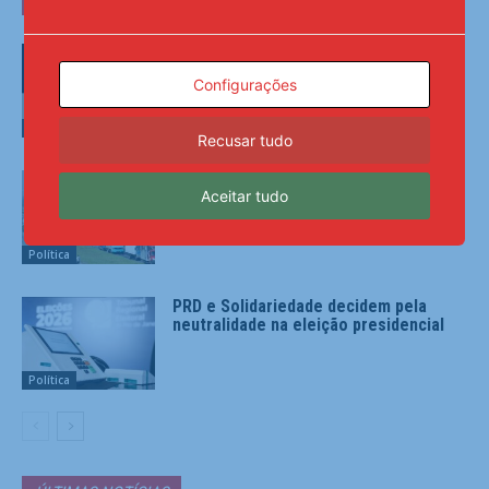
Federação PSOL-Rede oficializa apoio
à candidatura de Lula à reeleição
Configurações
Política
Recusar tudo
Lei garante frete mínimo no
Aceitar tudo
transporte de cargas; saiba o que
muda
Política
PRD e Solidariedade decidem pela
neutralidade na eleição presidencial
Política