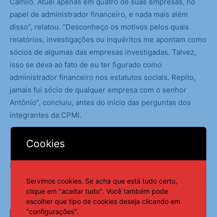
Camilo. Atuei apenas em quatro de suas empresas, no
papel de administrador financeiro, e nada mais além
disso”, relatou. “Desconheço os motivos pelos quais
relatórios, investigações ou inquéritos me apontam como
sócios de algumas das empresas investigadas. Talvez,
isso se deva ao fato de eu ter figurado como
administrador financeiro nos estatutos sociais. Repito,
jamais fui sócio de qualquer empresa com o senhor
Antônio”, concluiu, antes do início das perguntas dos
integrantes da CPMI.
Cookies
Fonte:
Agência Brasil
Servimos cookies. Se acha que está tudo certo,
clique em "aceitar tudo". Você também pode
escolher que tipo de cookies deseja clicando em
"configurações".
LEIA TAMBÉM