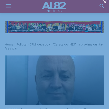
×
Home
Política
CPMI deve ouvir "Careca do INSS" na próxima quinta-
feira (25)