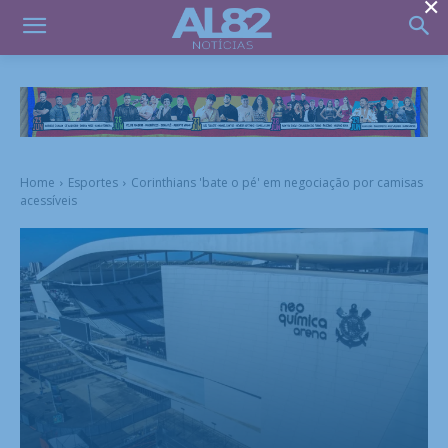
×
Home
Esportes
Corinthians 'bate o pé' em negociação por camisas
acessíveis