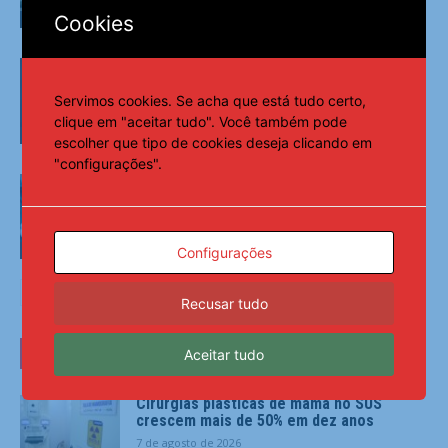
Cookies
Esportes
Diniz se diz ansioso para contar com
Memphis no Corinthians: ‘Vai dar peso
para o time’
Servimos cookies. Se acha que está tudo certo,
clique em "aceitar tudo". Você também pode
Esportes
escolher que tipo de cookies deseja clicando em
"configurações".
“É sagrado”: Mourinho motiva aviso
aos jogadores do Real Madrid
Esportes
Configurações
Recusar tudo
ÚLTIMAS NOTÍCIAS
Aceitar tudo
Cirurgias plásticas de mama no SUS
crescem mais de 50% em dez anos
7 de agosto de 2026