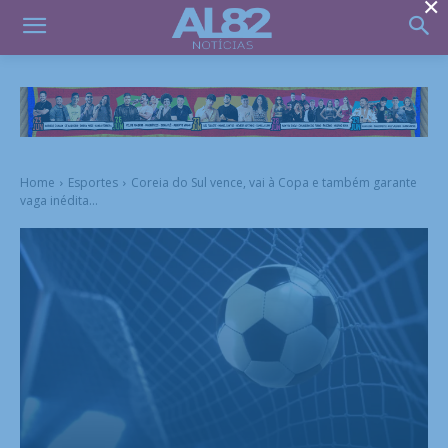
×
Home
Esportes
Coreia do Sul vence, vai à Copa e também garante
vaga inédita...