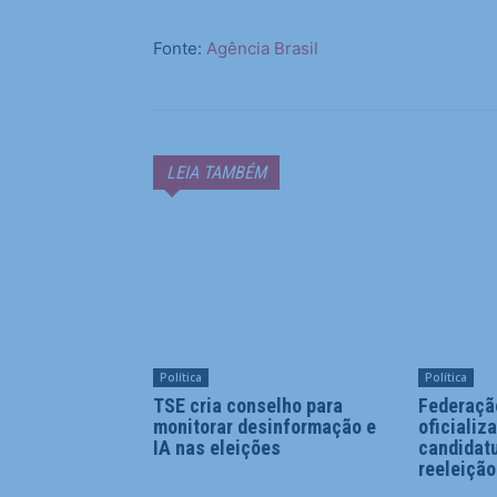
Fonte:
Agência Brasil
LEIA TAMBÉM
Política
Política
TSE cria conselho para
Federaçã
monitorar desinformação e
oficializ
IA nas eleições
candidatu
reeleição