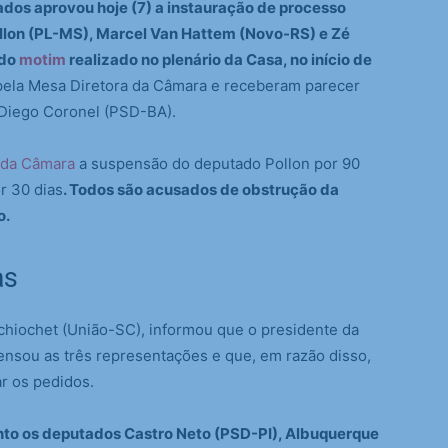
dos aprovou hoje (7) a instauração de processo
ollon (PL-MS), Marcel Van Hattem (Novo-RS) e Zé
 do
motim
realizado no plenário da Casa, no início de
ela Mesa Diretora da Câmara e receberam parecer
 Diego Coronel (PSD-BA).
 da Câmara
a suspensão do deputado Pollon por 90
r 30 dias
. Todos são acusados de obstrução da
o.
as
chiochet (União-SC), informou que o presidente da
nsou as três representações e que, em razão disso,
ar os pedidos.
nto os deputados Castro Neto (PSD-PI), Albuquerque