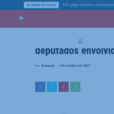
STF julga recursos contra par
ÚLTIMAS NOTÍCIAS
ÚLTIMAS NOTÍCIA
Política
Conselho de Ética 
deputados envolvi
Home
Política
Conselho de Ética abre processo c
-
7 de outubro de 2025
Por:
Redação