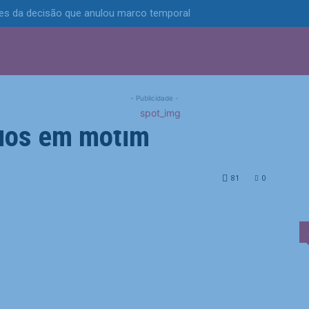
tes da decisão que anulou marco temporal
S
POLÍTICA
TECNOLOGIA
ESPORTES
MUNICÍPIOS
abre processo contra
- Publicidade -
dos em motim
ontra deputados envolvidos em motim
81
0