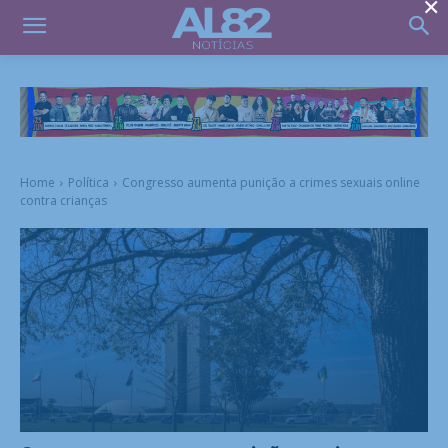
×
Home
Política
Congresso aumenta punição a crimes sexuais online
contra crianças