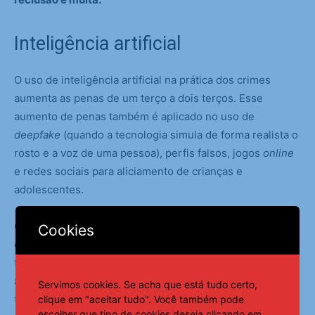
Inteligência artificial
O uso de inteligência artificial na prática dos crimes
aumenta as penas de um terço a dois terços. Esse
aumento de penas também é aplicado no uso de
deepfake
(quando a tecnologia simula de forma realista o
rosto e a voz de uma pessoa), perfis falsos, jogos
online
e redes sociais para aliciamento de crianças e
adolescentes.
Quando uma pessoa se aproveita de uma relação de
Cookies
convivência pessoal, autoridade, cuidado ou convivência
familiar para praticar violência contra a criança ou
adolescente, a pena também aumenta de um terço a dois
Servimos cookies. Se acha que está tudo certo,
terços.
clique em "aceitar tudo". Você também pode
escolher que tipo de cookies deseja clicando em