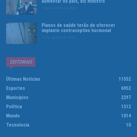
aumentar no país, diz ministro
1 de outubro de 2025
Planos de saúde terão de oferecer
implante contraceptivo hormonal
13 de agosto de 2025
EDITORIAIS
Últimas Notícias
11552
Esportes
6952
Municípios
2297
Política
1312
Mundo
1014
Tecnolocia
10