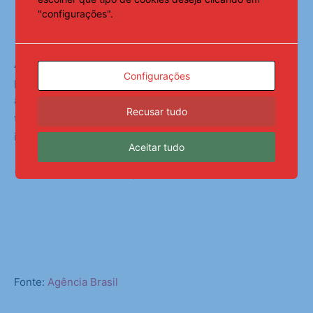
"configurações".
Proteção
Além da repressão penal, o projeto contém medidas de
Configurações
proteção às vítimas. O texto prevê que crianças e
adolescentes vítimas ou testemunhas de violência sexual
Recusar tudo
terão direito a atendimento psicológico e psicossocial
individual, especializado, contínuo e integral.
Aceitar tudo
*Com informações da Agência Senado.
Fonte:
Agência Brasil