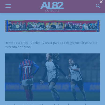
×
Home
Esportes
Confut: TV Brasil participa de grande fórum sobre
mercado de futebol