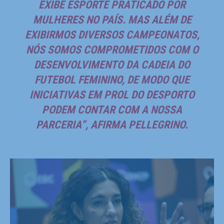
EXIBE ESPORTE PRATICADO POR
MULHERES NO PAÍS. MAS ALÉM DE
EXIBIRMOS DIVERSOS CAMPEONATOS,
NÓS SOMOS COMPROMETIDOS COM O
DESENVOLVIMENTO DA CADEIA DO
FUTEBOL FEMININO, DE MODO QUE
INICIATIVAS EM PROL DO DESPORTO
PODEM CONTAR COM A NOSSA
PARCERIA”, AFIRMA PELLEGRINO.