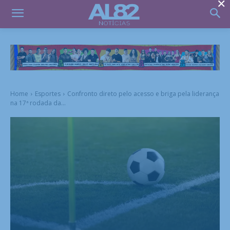
×
Home
Esportes
Confronto direto pelo acesso e briga pela liderança
na 17ª rodada da...