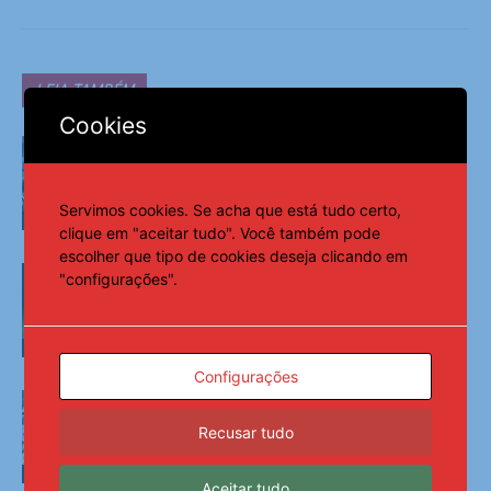
LEIA TAMBÉM
Cookies
Morre Geraldão, artilheiro do
Corinthians na conquista do Paulista
de 1977
Servimos cookies. Se acha que está tudo certo,
Esportes
clique em "aceitar tudo". Você também pode
escolher que tipo de cookies deseja clicando em
Sem intrusos e sem 0 a 0, Copa do
"configurações".
Brasil vira mata-mata da Série A
Esportes
Configurações
Filho de Neymar, Davi Lucca atribui
educação à mãe, Carol Dantas
Recusar tudo
Esportes
Aceitar tudo