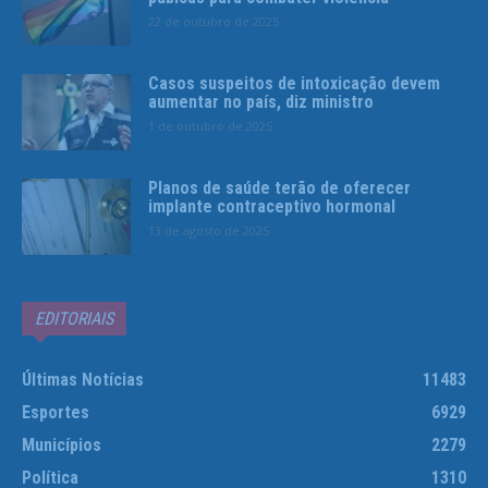
22 de outubro de 2025
Casos suspeitos de intoxicação devem
aumentar no país, diz ministro
1 de outubro de 2025
Planos de saúde terão de oferecer
implante contraceptivo hormonal
13 de agosto de 2025
EDITORIAIS
Últimas Notícias
11483
Esportes
6929
Municípios
2279
Política
1310