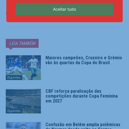
Aceitar tudo
Fonte:
Notícias ao Minuto
LEIA TAMBÉM
Maiores campeões, Cruzeiro e Grêmio
vão às quartas da Copa do Brasil
Esportes
CBF reforça paralisação das
competições durante Copa Feminina
em 2027
Esportes
Confusão em Belém amplia polêmicas