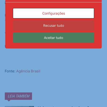
Envio de títulos:
13 a 19/11/2025
Configurações
Prova discursiva (para aprovados na prova objetiva):
7/12/2025
Recusar tudo
Verificação de cotas afirmativas:
30/11 a 8/12/2025
Aceitar tudo
Resultado final previsto:
30/1/2026.
Fonte:
Agência Brasil
LEIA TAMBÉM