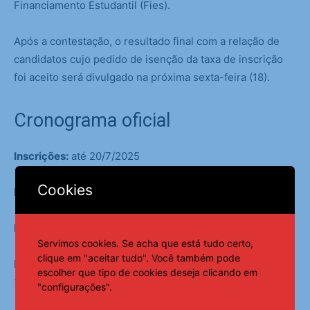
Financiamento Estudantil (Fies).
Após a contestação, o resultado final com a relação de
candidatos cujo pedido de isenção da taxa de inscrição
foi aceito será divulgado na próxima sexta-feira (18).
Cronograma oficial
Inscrições:
até 20/7/2025
Cookies
Pagamento da taxa:
até 21/7/2025
Prova objetiva:
5/10/2025
Servimos cookies. Se acha que está tudo certo,
clique em "aceitar tudo". Você também pode
Divulgação da objetiva e convocação para a discursiva:
escolher que tipo de cookies deseja clicando em
12/11/2025
"configurações".