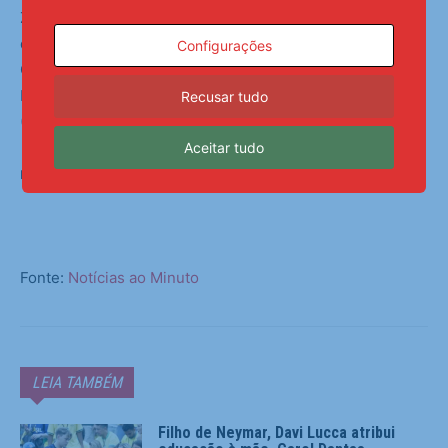
Zubeldía iniciou a carreira como treinador em 2008,
quando assumiu o Lanús; depois dirigiu Barcelona de
Configurações
Guayaquil (EQU), Racing (ARG), LDU (EQU), Santos
Laguna (MEX), Independiente Medellín (COL), Alavés
Recusar tudo
(ESP) e Cerro Porteño (PAR)
Aceitar tudo
Folhapress | 19:45 – 25/09/2025
Fonte:
Notícias ao Minuto
LEIA TAMBÉM
Filho de Neymar, Davi Lucca atribui