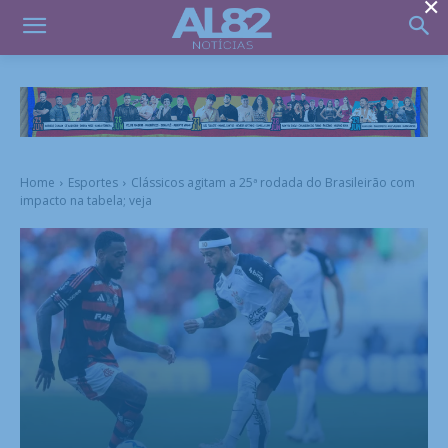
×
Home
Esportes
Clássicos agitam a 25ª rodada do Brasileirão com
impacto na tabela; veja