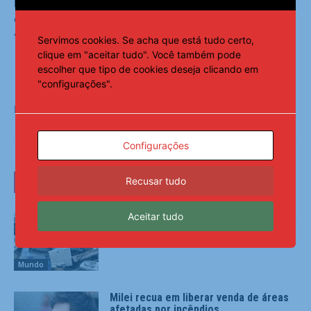
princípio de “Uma Só China”. O termo está relacionado ao
objetivo chinês de reaver Taiwan, ilha considerada
“província rebelde”.
Servimos cookies. Se acha que está tudo certo,
clique em "aceitar tudo". Você também pode
escolher que tipo de cookies deseja clicando em
"configurações".
Fonte:
Agência Brasil
Configurações
Recusar tudo
LEIA TAMBÉM
Aceitar tudo
Cientistas recorrem aos tubarões para
melhorar previsão sobre furacões
Mundo
Milei recua em liberar venda de áreas
afetadas por incêndios