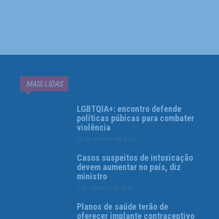
MAIS LIDAS
LGBTQIA+: encontro defende
políticas púbicas para combater
violência
22 de outubro de 2025
Casos suspeitos de intoxicação
devem aumentar no país, diz
ministro
1 de outubro de 2025
Planos de saúde terão de
oferecer implante contraceptivo