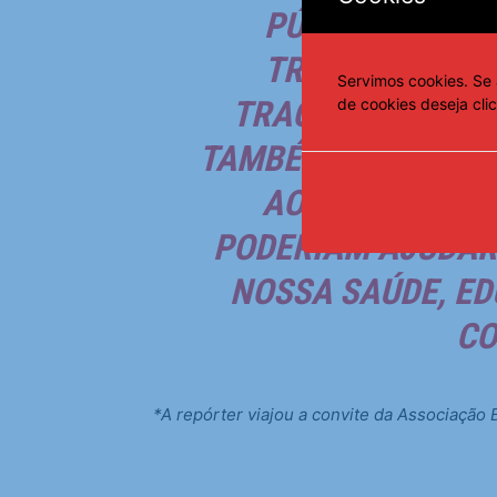
PÚBLICAS. CAD
TRÂNSITO REP
Servimos cookies. Se 
TRAGÉDIAS PESSO
de cookies deseja cli
TAMBÉM UM PREJUÍZ
AO DRENAR REC
PODERIAM AJUDAR
NOSSA SAÚDE, ED
CO
*A repórter viajou a convite da Associação 