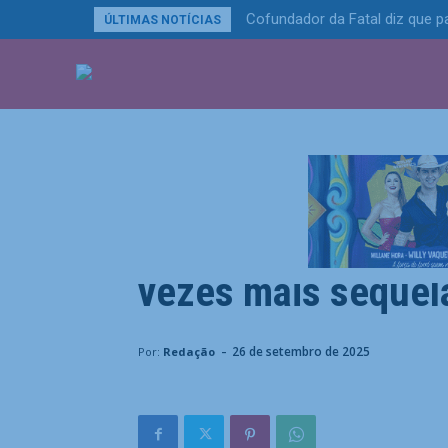
Cofundador da Fatal diz que pa
ÚLTIMAS NOTÍCIAS
ÚLTIMAS NOTÍCIA
Últimas Notícias
CFM alerta que trâ
vezes mais sequel
Home
Últimas Notícias
CFM alerta que trânsito ca
-
26 de setembro de 2025
Por:
Redação