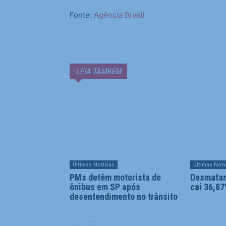
Fonte:
Agência Brasil
LEIA TAMBÉM
Últimas Notícias
Últimas Notí
PMs detêm motorista de
Desmatam
ônibus em SP após
cai 36,87
desentendimento no trânsito