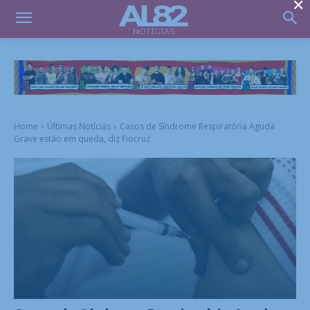
×
Home
Últimas Notícias
Casos de Síndrome Respiratória Aguda
Grave estão em queda, diz Fiocruz