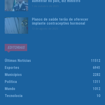
aumentar no país, diz ministro
1 de outubro de 2025
Planos de saúde terão de oferecer
implante contraceptivo hormonal
13 de agosto de 2025
EDITORIAIS
Últimas Notícias
11512
Esportes
6941
Municípios
2282
Política
1311
Mundo
1012
Tecnolocia
10