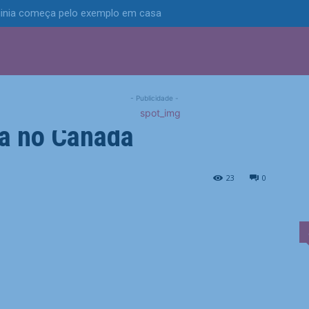
ginia começa pelo exemplo em casa
S
POLÍTICA
TECNOLOGIA
ESPORTES
MUNICÍPIOS
mpatam por 1×1 no jogo
- Publicidade -
pa no Canadá
no jogo de abertura da Copa...
23
0