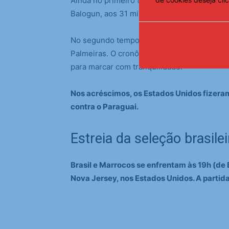
Ainda no primeiro tempo, os Estados Unidos
Balogun, aos 31 minutos e aos 49 minutos, 
No segundo tempo, o Paraguai diminuiu a d
Palmeiras. O cronômetro marcava 72 minuto
para marcar com tranquilidade.
Nos acréscimos, os Estados Unidos fizeram
contra o Paraguai.
Estreia da seleção brasilei
Brasil e Marrocos se enfrentam às 19h (de 
Nova Jersey, nos Estados Unidos. A partida