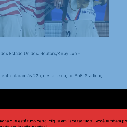
o dos Estado Unidos. Reuters/Kirby Lee –
 enfrentaram às 22h, desta sexta, no SoFI Stadium,
pe paraguaia nos dois tempos da partida.
Os
nutos, após Danián Bobadilla cortar mal um passe do
acha que está tudo certo, clique em "aceitar tudo". Você também po
cando em "configurações".