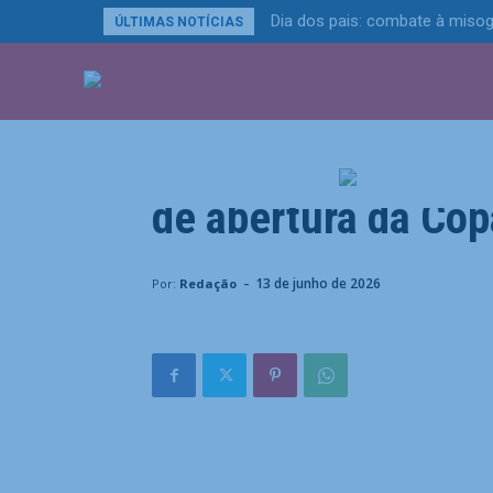
Dia dos pais: combate à miso
ÚLTIMAS NOTÍCIAS
ÚLTIMAS NOTÍCIA
Esportes
Canadá e Bósnia e
de abertura da Co
Home
Esportes
Canadá e Bósnia empatam por 1x1 
-
13 de junho de 2026
Por:
Redação