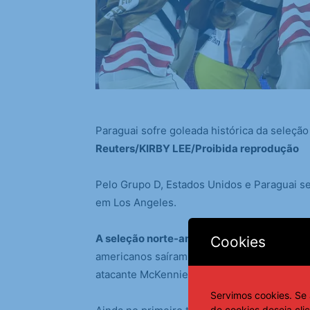
Paraguai sofre goleada histórica da seleçã
Reuters/KIRBY LEE/Proibida reprodução
Pelo Grupo D, Estados Unidos e Paraguai se
em Los Angeles.
A seleção norte-americana dominou a equi
Cookies
americanos saíram na frente, logo aos 6 mi
atacante McKennie e marcar contra.
Servimos cookies. Se 
de cookies deseja cli