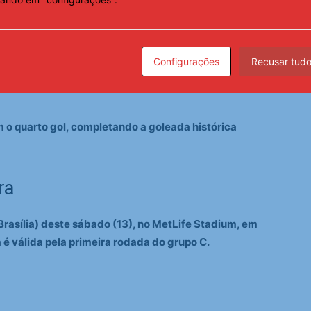
 fizeram mais dois gols com o atacante Folarin
ampliando o placar para 3 x 0.
iferença com o meia Maurício, paraguaio que joga no
Configurações
Recusar tud
s, quando Enciso achou Maurício na área adversária
 o quarto gol, completando a goleada histórica
ra
Brasília) deste sábado (13), no MetLife Stadium, em
 é válida pela primeira rodada do grupo C.