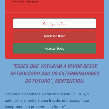
"configurações".
DEPUTADA.
Exterminadores do futuro
Configurações
Segundo ela, esse projeto aumentará os crimes
Recusar tudo
ambientais, avançará com o desmatamento, intensificará
a crise climática e agravará a pobreza e a insegurança
Aceitar tudo
alimentar, afetando principalmente mulheres e meninas.
“ESSES QUE VOTARAM A FAVOR DESSE
RETROCESSO SÃO OS EXTERMINADORES
DO FUTURO”, SENTENCIOU.
Segundo a deputada Maria do Rosário (PT-RS), o
autolicenciamento é uma fraude autorizada, “que
compromete o presente e o futuro”.