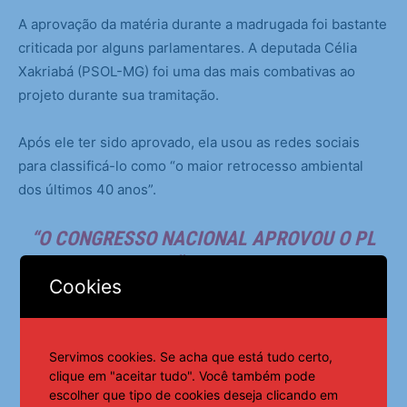
A aprovação da matéria durante a madrugada foi bastante
criticada por alguns parlamentares. A deputada Célia
Xakriabá (PSOL-MG) foi uma das mais combativas ao
projeto durante sua tramitação.
Após ele ter sido aprovado, ela usou as redes sociais
para classificá-lo como “o maior retrocesso ambiental
dos últimos 40 anos”.
“O CONGRESSO NACIONAL APROVOU O PL
DA DEVASTAÇÃO, UM PROJETO QUE
Cookies
ENFRAQUECE AS LEIS AMBIENTAIS E
FACILITA O DESMATAMENTO, COLOCANDO
EM RISCO POVOS INDÍGENAS,
Servimos cookies. Se acha que está tudo certo,
QUILOMBOLAS, RIBEIRINHOS E
clique em "aceitar tudo". Você também pode
escolher que tipo de cookies deseja clicando em
COMUNIDADES TRADICIONAIS”, POSTOU A