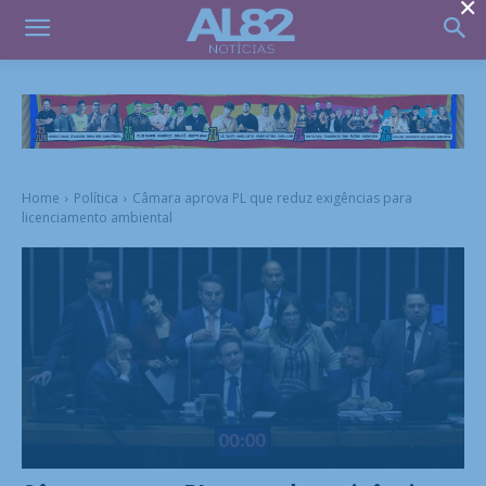
×
Home
Política
Câmara aprova PL que reduz exigências para
licenciamento ambiental