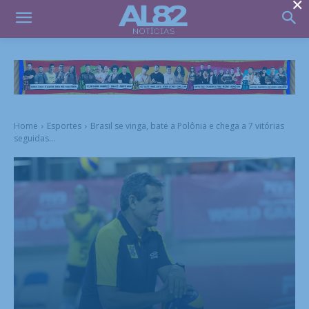
×
Home
Esportes
Brasil se vinga, bate a Polônia e chega a 7 vitórias
seguidas...