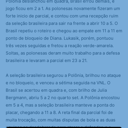
Polônia deslanchou em quadra, Brasil errou demais, e
jogo ficou em 2 a 1. As polonesas novamente fizeram um
forte inicio de parcial, e contou com uma recepção ruim
da seleção brasileira para sair na frente a abrir 10 a 5. O
Brasil repetiu o roteiro e chegou ao empate em 11 a 11 em
ponto de bloqueio de Diana. Lukasik, porém, pontuou
três vezes seguidas e fretou a reação verde-amarela.
Soltas, as polonesas deram muito trabalho para a defesa
brasileira e levaram a parcial em 23 a 21.
A seleção brasileira segurou a Polônia, brilhou no ataque
e no bloqueio, e venceu a sétima seguida na VNL. O
Brasil se acertou em quadra e, com brilho de Julia
Bergmann, abriu 5 a 2 no quarto set. A Polônia encostou
em 5 a 4, mas a seleção brasileira manteve a ponta do
placar, chegando a 11 a 8. A reta final da parcial foi de
muita trocação, com muitas disputas de bola e as duas
equipes se desdobrando para atacar e defender, e o