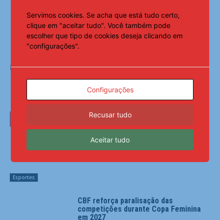
Servimos cookies. Se acha que está tudo certo,
clique em "aceitar tudo". Você também pode
escolher que tipo de cookies deseja clicando em
"configurações".
Fonte:
Agência Brasil
Configurações
Recusar tudo
LEIA TAMBÉM
Aceitar tudo
Maiores campeões, Cruzeiro e Grêmio
vão às quartas da Copa do Brasil
Esportes
CBF reforça paralisação das
competições durante Copa Feminina
em 2027