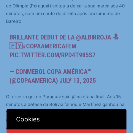
do Olimpia (Paraguai) voltou a deixar a sua marca aos 40
minutos, com um chute de direita após cruzamento de
Bareiro.
BRILLANTE DEBUT DE LA
@ALBIRROJA
🔝
🇵🇾
#COPAAMERICAFEM
PIC.TWITTER.COM/RPD4T985S7
— CONMEBOL COPA AMÉRICA™️
(@COPAAMERICA)
JULY 13, 2025
O terceiro gol do Paraguai saiu já na etapa final. Aos 15
minutos a defesa da Bolívia falhou e Martínez ganhou na
velocidade para marcar seu terceiro gol no confronto. Já
Cookies
aos 45, Lice Chamorro marcou para dar números finais
ao marcador.