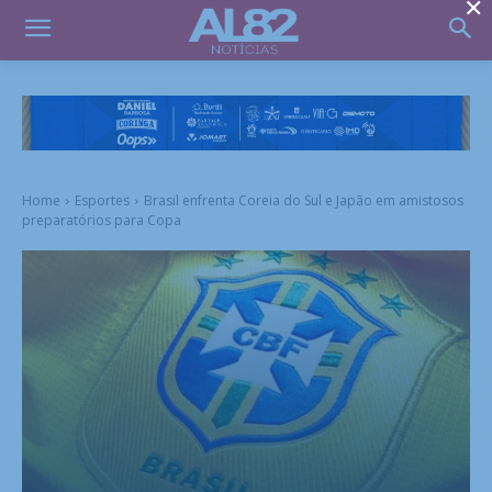
×
Home
Esportes
Brasil enfrenta Coreia do Sul e Japão em amistosos
preparatórios para Copa