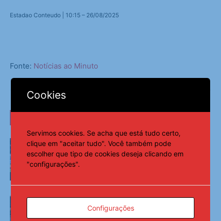
Estadao Conteudo | 10:15 – 26/08/2025
Fonte:
Notícias ao Minuto
Cookies
LEIA TAMBÉM
Servimos cookies. Se acha que está tudo certo,
Maiores campeões, Cruzeiro e Grêmio
clique em "aceitar tudo". Você também pode
vão às quartas da Copa do Brasil
escolher que tipo de cookies deseja clicando em
"configurações".
Esportes
CBF reforça paralisação das
competições durante Copa Feminina
Configurações
em 2027