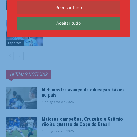
Recusar tudo
Esportes
Confusão em Belém amplia polêmicas
Aceitar tudo
de Neymar desde volta ao Santos
Esportes
ÚLTIMAS NOTÍCIAS
Ideb mostra avanço da educação básica
no país
5 de agosto de 2026
Maiores campeões, Cruzeiro e Grêmio
vão às quartas da Copa do Brasil
5 de agosto de 2026