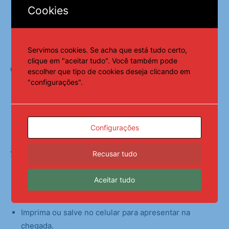
Cookies
Revise todas as informações antes de enviar;
Submeta a solicitação no portal eletrônico.
Servimos cookies. Se acha que está tudo certo,
clique em "aceitar tudo". Você também pode
6. Aguarde o processamento
escolher que tipo de cookies deseja clicando em
"configurações".
Pode levar até dez dias úteis;
As notificações serão enviadas para o
e-mail
informado.
Configurações
Recusar tudo
7. Receba seu e-Visto
Aceitar tudo
Após a aprovação, o e-Visto será enviado
eletronicamente;
Imprima ou salve no celular para apresentar na
chegada.