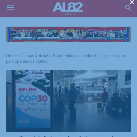
×
Home
Últimas Notícias
Brasil emitirá visto eletrônico gratuito para
participantes da COP30