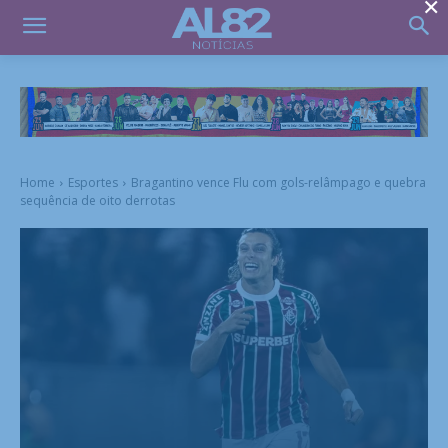
×
Home
Esportes
Bragantino vence Flu com gols-relâmpago e quebra
sequência de oito derrotas