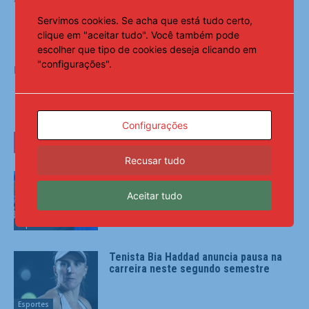
Servimos cookies. Se acha que está tudo certo,
clique em "aceitar tudo". Você também pode
escolher que tipo de cookies deseja clicando em
"configurações".
Fonte:
Notícias ao Minuto
Configurações
LEIA TAMBÉM
Recusar tudo
Lorrane Oliveira e Caio Souza são ouro
no Brasileiro de Ginástica
Aceitar tudo
Esportes
Tenista Bia Haddad anuncia pausa na
carreira neste segundo semestre
Esportes