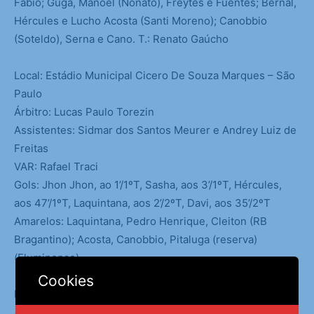
Fábio; Guga, Manoel (Nonato), Freytes e Fuentes; Bernal,
Hércules e Lucho Acosta (Santi Moreno); Canobbio
(Soteldo), Serna e Cano. T.: Renato Gaúcho
Local: Estádio Municipal Cicero De Souza Marques – São
Paulo
Árbitro: Lucas Paulo Torezin
Assistentes: Sidmar dos Santos Meurer e Andrey Luiz de
Freitas
VAR: Rafael Traci
Gols: Jhon Jhon, ao 1’/1ºT, Sasha, aos 3’/1ºT, Hércules,
aos 47’/1ºT, Laquintana, aos 2’/2ºT, Davi, aos 35’/2ºT
Amarelos: Laquintana, Pedro Henrique, Cleiton (RB
Bragantino); Acosta, Canobbio, Pitaluga (reserva)
(Fluminense)
Cookies
Leia Também:
Seleção tem 1ª convocação com ‘cara’ de
Ancelotti em testes para a Copa