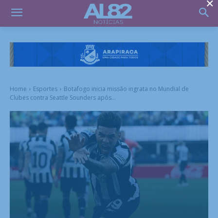
×
Home
Esportes
Botafogo inicia missão ingrata no Mundial de
Clubes contra Seattle Sounders após...