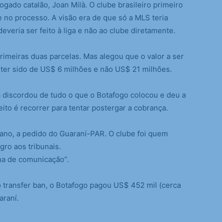
gado catalão, Joan Milà. O clube brasileiro primeiro
e no processo. A visão era de que só a MLS teria
everia ser feito à liga e não ao clube diretamente.
imeiras duas parcelas. Mas alegou que o valor a ser
ter sido de US$ 6 milhões e não US$ 21 milhões.
a discordou de tudo o que o Botafogo colocou e deu a
eito é recorrer para tentar postergar a cobrança.
 ano, a pedido do Guaraní-PAR. O clube foi quem
ro aos tribunais.
ha de comunicação”.
transfer ban, o Botafogo pagou US$ 452 mil (cerca
araní.