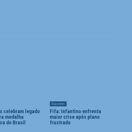
Esportes
es celebram legado
Fifa: Infantino enfrenta
ira medalha
maior crise após plano
ca do Brasil
frustrado