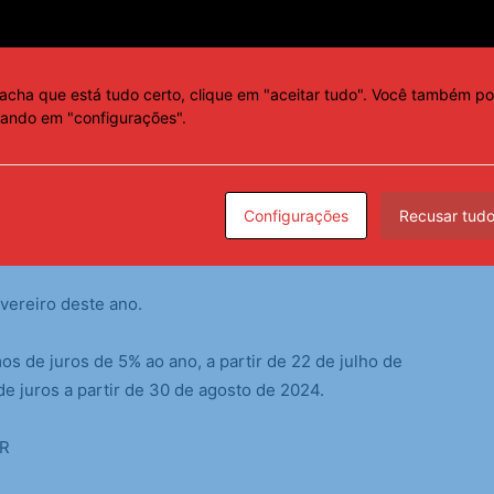
MENTO
acha que está tudo certo, clique em "aceitar tudo". Você também po
, após a segunda parcela de US$ 3 milhões não ser
cando em "configurações".
, era de US$ 6 milhões (R$ 33,4 milhões).
iu que o pagamento dos US$ 21 milhões fosse feito
Configurações
Recusar tud
á seria um problema para o fluxo de caixa do Botafogo
evereiro deste ano.
s de juros de 5% ao ano, a partir de 22 de julho de
e juros a partir de 30 de agosto de 2024.
R