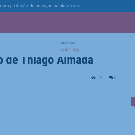
obra proteção de crianças na plataforma
S
POLÍTICA
TECNOLOGIA
ESPORTES
MUNICÍPIOS
do na Fifa após não
- Publicidade -
o de Thiago Almada
 não pagar a contratação de Thiago...
108
0