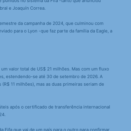
e punidos no sistema da Fifa -tanto que anunciou
bral e Joaquín Correa.
semestre da campanha de 2024, que culminou com
enviado para o Lyon -que faz parte da família da Eagle, a
 um valor total de US$ 21 milhões. Mas com um fluxo
es, estendendo-se até 30 de setembro de 2026. A
s (R$ 11 milhões), mas as duas primeiras seriam de
úteis após o certificado de transferência internacional
24.
 Fifa que vai de um país para o outro para confirmar