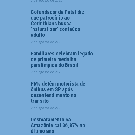
7 de agosto de 2026
Cofundador da Fatal diz
que patrocínio ao
Corinthians busca
‘naturalizar’ conteúdo
adulto
7 de agosto de 2026
Familiares celebram legado
de primeira medalha
paralímpica do Brasil
7 de agosto de 2026
PMs detêm motorista de
ônibus em SP após
desentendimento no
trânsito
7 de agosto de 2026
Desmatamento na
Amazônia cai 36,87% no
último ano