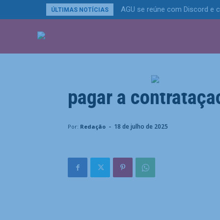
AGU se reúne com Discord e c
ÚLTIMAS NOTÍCIAS
ÚLTIMAS NOTÍCIA
Esportes
Botafogo é condena
pagar a contrataçã
Home
Esportes
Botafogo é condenado na Fifa após
-
18 de julho de 2025
Por:
Redação