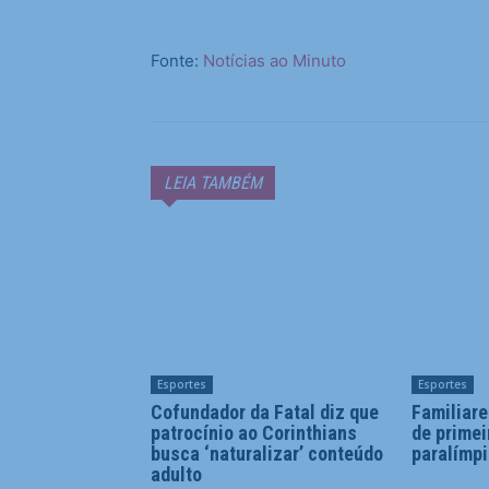
Fonte:
Notícias ao Minuto
LEIA TAMBÉM
Esportes
Esportes
Cofundador da Fatal diz que
Familiar
patrocínio ao Corinthians
de prime
busca ‘naturalizar’ conteúdo
paralímpi
adulto