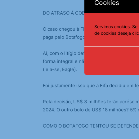
Cookies
DO ATRASO À COBRANÇA SEM PARCELA
Servimos cookies. Se 
O caso chegou à Fifa em novembro de 2024
de cookies deseja cli
paga pelo Botafogo. A dívida, àquela altura
Aí, com o litígio deflagrado, o Atlanta ped
forma integral e não mais parcelado. Isso j
(leia-se, Eagle).
Foi justamente isso que a Fifa decidiu em f
Pela decisão, US$ 3 milhões terão acréscimo
2024. O outro bolo de US$ 18 milhões? 5% d
COMO O BOTAFOGO TENTOU SE DEFENDE