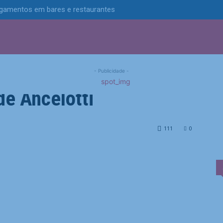
pagamentos em bares e restaurantes
S
POLÍTICA
TECNOLOGIA
ESPORTES
MUNICÍPIOS
asco e vence clássico
- Publicidade -
 de Ancelotti
ssico na estreia do filho de Ancelotti
111
0