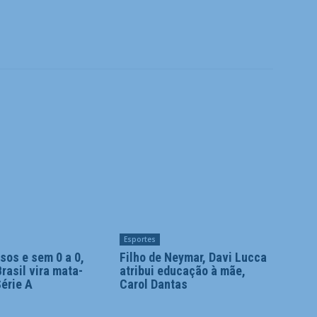
Esportes
sos e sem 0 a 0,
Filho de Neymar, Davi Lucca
rasil vira mata-
atribui educação à mãe,
érie A
Carol Dantas