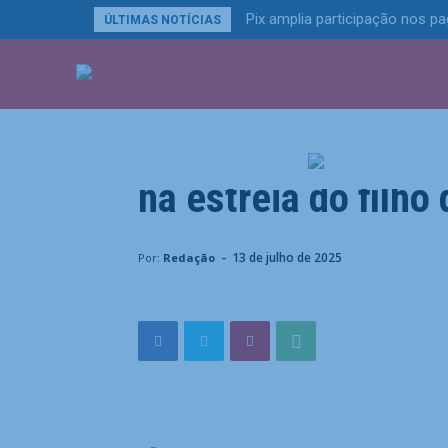
Pix amplia participação nos 
ÚLTIMAS NOTÍCIAS
ÚLTIMAS NOTÍCIA
Esportes
Botafogo domina V
na estreia do filho
Home
Esportes
Botafogo domina Vasco e vence clá
-
13 de julho de 2025
Por:
Redação