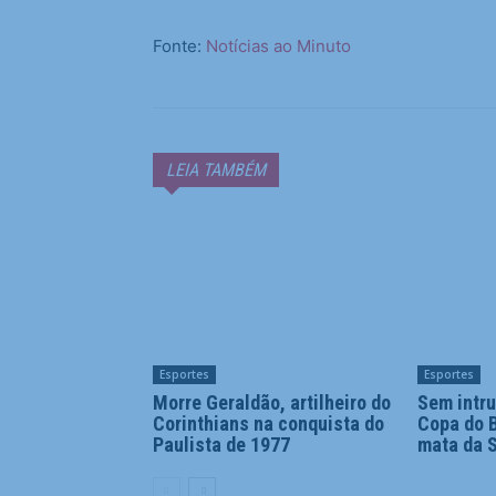
Fonte:
Notícias ao Minuto
LEIA TAMBÉM
Esportes
Esportes
Morre Geraldão, artilheiro do
Sem intru
Corinthians na conquista do
Copa do B
Paulista de 1977
mata da S