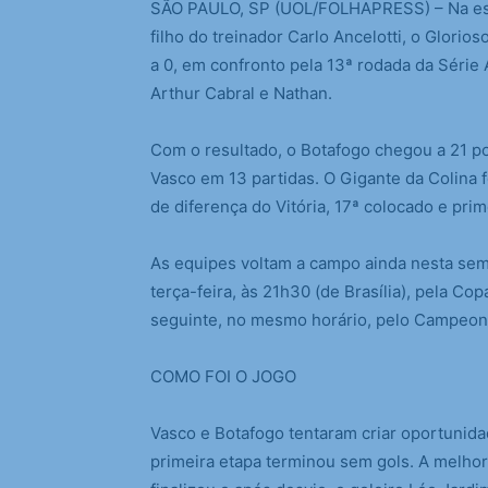
S
ÃO PAULO, SP (UOL/FOLHAPRESS) – Na estr
filho do treinador Carlo Ancelotti, o Glorio
a 0, em confronto pela 13ª rodada da Série 
Arthur Cabral e Nathan.
Com o resultado, o Botafogo chegou a 21 po
Vasco em 13 partidas. O Gigante da Colina 
de diferença do Vitória, 17ª colocado e prim
As equipes voltam a campo ainda nesta sema
terça-feira, às 21h30 (de Brasília), pela Co
seguinte, no mesmo horário, pelo Campeona
COMO FOI O JOGO
Vasco e Botafogo tentaram criar oportunid
primeira etapa terminou sem gols. A melho