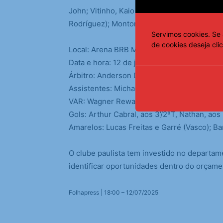
John; Vitinho, Kaio Fernando, Barboza e Ale
Rodríguez); Montoro (Allan), Savarino (Joaqu
Servimos cookies. Se 
de cookies deseja cli
Local: Arena BRB Mané Garrincha – Brasília
Data e hora: 12 de julho de 2025, às 18h30 (
Árbitro: Anderson Daronco
Assistentes: Michael Stanislau e Tiago Au
VAR: Wagner Reway
Gols: Arthur Cabral, aos 3’/2ºT, Nathan, aos
Amarelos: Lucas Freitas e Garré (Vasco); B
O clube paulista tem investido no departam
identificar oportunidades dentro do orçame
Folhapress | 18:00 – 12/07/2025