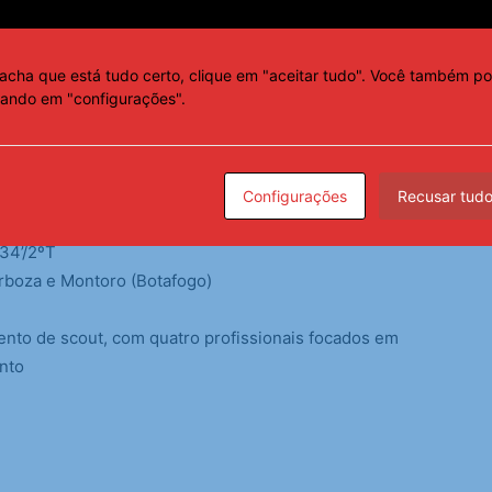
x Telles; Gregore, Marlon Freitas e Artur (Santiago
ín Correa) e Arthur Cabral. T.: Davide Ancelotti
acha que está tudo certo, clique em "aceitar tudo". Você também po
cando em "configurações".
de Brasília)
gusto Kappes
Configurações
Recusar tud
 34’/2ºT
arboza e Montoro (Botafogo)
ento de scout, com quatro profissionais focados em
nto