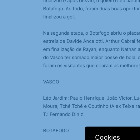
finalizou e após desvio, o goleiro Léo Jardi
Botafogo. Ao todo, foram duas boas oportun
finalizou a gol.
Na segunda etapa, o Botafogo abriu o placar 
estreia de Davide Ancelotti. Arthur Cabral f
em finalização de Rayan, enquanto Nathan 
do Vasco ter somado maior posse de bola, co
foram os visitantes que criaram as melhore
VASCO
Léo Jardim; Paulo Henrique, João Victor, L
Moura, Tchê Tchê e Coutinho (Alex Teixeira)
T.: Fernando Diniz
BOTAFOGO
Cookies