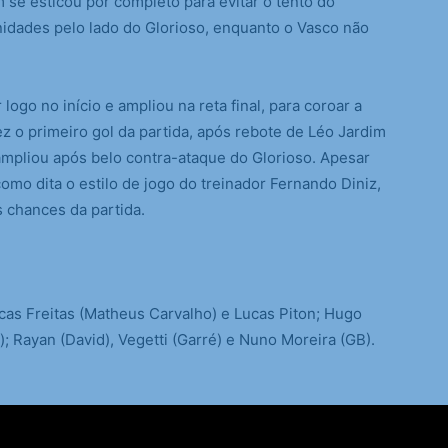
m se esticou por completo para evitar o tento do
idades pelo lado do Glorioso, enquanto o Vasco não
logo no início e ampliou na reta final, para coroar a
ez o primeiro gol da partida, após rebote de Léo Jardim
ampliou após belo contra-ataque do Glorioso. Apesar
mo dita o estilo de jogo do treinador Fernando Diniz,
s chances da partida.
ucas Freitas (Matheus Carvalho) e Lucas Piton; Hugo
; Rayan (David), Vegetti (Garré) e Nuno Moreira (GB).