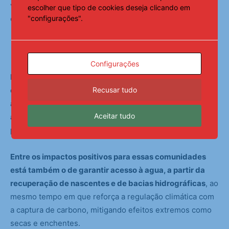
visando, em especial, proteger, monitorar e reintroduzir
escolher que tipo de cookies deseja clicando em
"configurações".
espécies nativas.
Impactos positivos
Configurações
Dessa forma, pretende ajudar na geração de renda para
Recusar tudo
comunidades tradicionais, agricultores familiares e
assentados da reforma agrária. Sempre por meio de
Aceitar tudo
atividades sustentáveis e de projetos de restauração
produtiva.
Entre os impactos positivos para essas comunidades
está também o de garantir acesso à agua, a partir da
recuperação de nascentes e de bacias hidrográficas
, ao
mesmo tempo em que reforça a regulação climática com
a captura de carbono, mitigando efeitos extremos como
secas e enchentes.