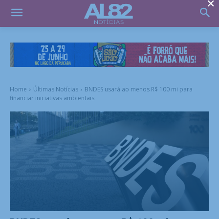
×
Home
Últimas Notícias
BNDES usará ao menos R$ 100 mi para
financiar iniciativas ambientais