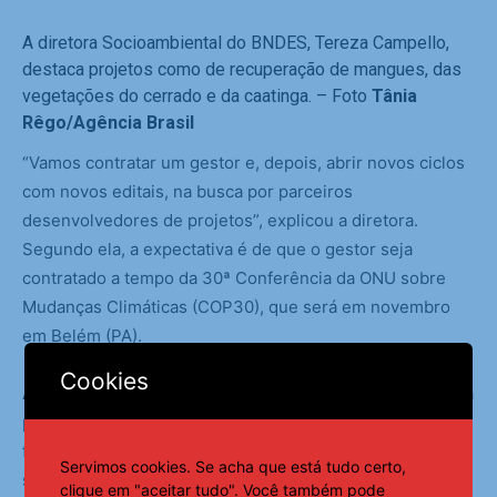
A diretora Socioambiental do BNDES, Tereza Campello,
destaca projetos como de
recuperação de mangues
, das
vegetações do cerrado e da caatinga. – Foto
Tânia
Rêgo/Agência Brasil
“Vamos contratar um gestor e, depois, abrir novos ciclos
com novos editais, na busca por parceiros
desenvolvedores de projetos”, explicou a diretora.
Segundo ela, a expectativa é de que o gestor seja
contratado a tempo da 30ª Conferência da ONU sobre
Mudanças Climáticas (COP30), que será em novembro
em Belém (PA).
Cookies
Ainda no âmbito da segunda edição do Floresta Viva, está
prevista a implementação de um programa específico de
formação e mentoria para pelo menos 20 organizações
Servimos cookies. Se acha que está tudo certo,
sociais, colocando em prática o conteúdo teórico
clique em "aceitar tudo". Você também pode