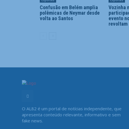
Esportes
Esportes
Confusão em Belém amplia
Vozinha 
polêmicas de Neymar desde
participa
volta ao Santos
evento no
revoltam
O AL82 é um portal de notícias independente, que
apresenta conteúdo relevante, informativo e sem
fake news.