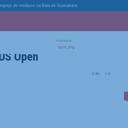
spejo de resíduos na Baía de Guanabara
S
POLÍTICA
TECNOLOGIA
ESPORTES
MUNICÍPIOS
 terceira e avança às
- Publicidade -
o US Open
ça às oitavas de final do...
85
0