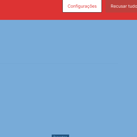
Configurações
Recusar tud
e Fabien Reboul, valendo lugar nas oitavas de final,