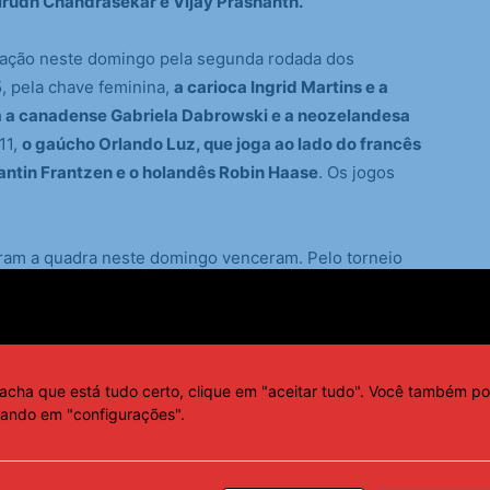
irudh Chandrasekar e Vijay Prashanth.
 ação neste domingo pela segunda rodada dos
5, pela chave feminina,
a carioca Ingrid Martins e a
 a canadense Gabriela Dabrowski e a neozelandesa
11,
o gaúcho Orlando Luz, que joga ao lado do francês
antin Frantzen e o holandês Robin Haase
. Os jogos
foram a quadra neste domingo venceram. Pelo torneio
gara Tímea Babos superaram as norte-americanas Iva
lo 6/4), em uma hora e 37 minutos. Nas oitavas, elas
haoxuan Yang. O duelo ainda será agendado pela
acha que está tudo certo, clique em "aceitar tudo". Você também po
cando em "configurações".
ira, formada pelo mineiro Marcelo Melo e pelo gaúcho
ia por 2 sets a 0 sobre a do croata Ivan Dodig com o
/3, após uma hora e 15 minutos de partida. O próximo