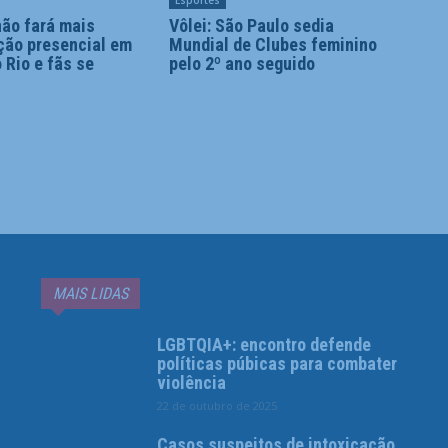
Esportes
não fará mais
Vôlei: São Paulo sedia
ção presencial em
Mundial de Clubes feminino
 Rio e fãs se
pelo 2º ano seguido
MAIS LIDAS
LGBTQIA+: encontro defende
políticas púbicas para combater
violência
22 de outubro de 2025
Casos suspeitos de intoxicação