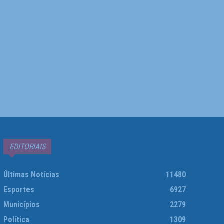
EDITORIAIS
Últimas Notícias
11480
Esportes
6927
Municípios
2279
Política
1309