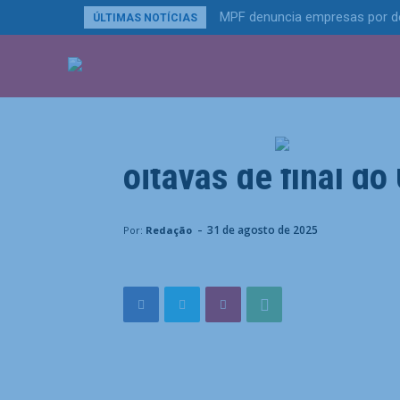
MPF denuncia empresas por de
ÚLTIMAS NOTÍCIAS
ÚLTIMAS NOTÍCIA
Esportes
Bia Haddad vence a
oitavas de final d
Home
Esportes
Bia Haddad vence a terceira e avan
-
31 de agosto de 2025
Por:
Redação