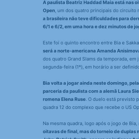
A paulista Beatriz Haddad Maia está nas oi
Open
, um dos quatro principais do circuito
a brasileira não teve dificuldades para derr
6/1 e 6/2, em uma hora e dez minutos de j
Este foi o quinto encontro entre Bia e Sakkar
será a norte-americana Amanda Anisimova
dos quatro Grand Slams da temporada, em ju
segunda-feira (1º), em horário a ser definid
Bia volta a jogar ainda neste domingo, pel
parceria da paulista com a alemã Laura Si
romena Elena Ruse
. O duelo está previsto p
quadra 12 do complexo que recebe o US Op
Na mesma quadra, logo após o jogo de Bia, 
oitavas de final, mas do torneio de duplas