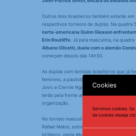
John-Patrick Smith, encara os indianos An
Outros dois brasileiros também estarão em
respectivos torneios de duplas. Na quadra 
norte-americana Quinn Gleason enfrentam
Erin Routliffe
. Já pela masculina, na quadra 
Albano Olivetti, duela com o alemão Const
começam depois das 14h30.
As duplas com tenistas brasileiros que já 
feminino, a paulista Luísa Stefani e a hún
Cookies
Jovic e Clervie Ngououe por 2 sets a 0 (dup
terão pela frente as chinesas Yifan Xu e Z
organização.
Servimos cookies. Se 
de cookies deseja cli
No torneio masculino, a dupla 100% brasile
Rafael Matos, estreou no US Open com vitór
britânico Jamie Murray, parciais de 6/4 e 6