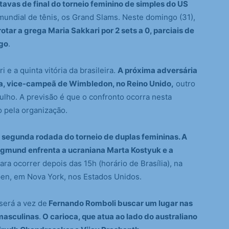
tavas de final do torneio feminino de simples do US
 mundial de tênis, os Grand Slams. Neste domingo (31),
otar a grega Maria Sakkari por 2 sets a 0, parciais de
ogo
.
i e a quinta vitória da brasileira.
A próxima adversária
, vice-campeã de Wimbledon, no Reino Unido,
outro
lho. A previsão é que o confronto ocorra nesta
o pela organização.
a segunda rodada do torneio de duplas femininas. A
egmund enfrenta a ucraniana Marta Kostyuk e a
ara ocorrer depois das 15h (horário de Brasília), na
en, em Nova York, nos Estados Unidos.
será a vez de
Fernando Romboli buscar um lugar nas
 masculinas
.
O carioca, que atua ao lado do australiano