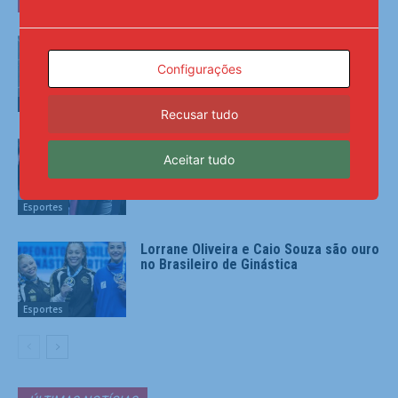
Pedri cumpre promessa e volta ao
Barcelona com ‘look’ radical
Configurações
Esportes
Recusar tudo
FIFA sob ataque coordenado: “A era de
Aceitar tudo
Infantino acabou”
Esportes
Lorrane Oliveira e Caio Souza são ouro
no Brasileiro de Ginástica
Esportes