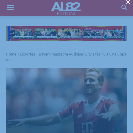
×
Home
Esportes
Bayern massacra Auckland City e faz 10 a 0 na Copa
do...