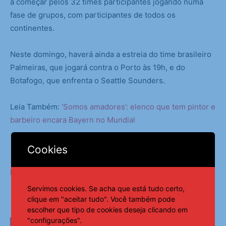
a começar pelos 32 times participantes jogando numa
fase de grupos, com participantes de todos os
continentes.
Neste domingo, haverá ainda a estreia do time brasileiro
Palmeiras, que jogará contra o Porto às 19h, e do
Botafogo, que enfrenta o Seattle Sounders.
Leia Também:
‘Somos amadores’: elenco que tem pintor e
barbeiro encara Bayern no Mundial
Cookies
Fonte:
Notícias ao Minuto
Servimos cookies. Se acha que está tudo certo,
clique em "aceitar tudo". Você também pode
escolher que tipo de cookies deseja clicando em
"configurações".
LEIA TAMBÉM