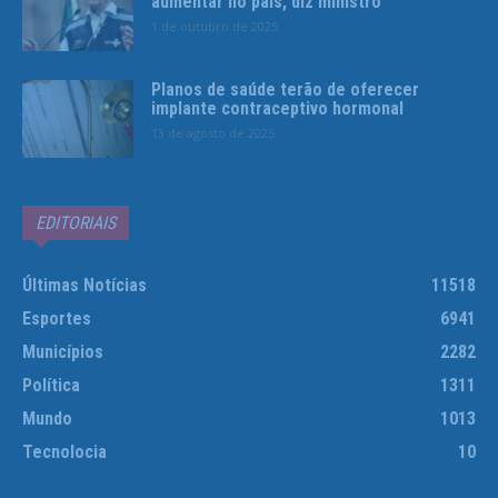
aumentar no país, diz ministro
1 de outubro de 2025
Planos de saúde terão de oferecer
implante contraceptivo hormonal
13 de agosto de 2025
EDITORIAIS
Últimas Notícias
11518
Esportes
6941
Municípios
2282
Política
1311
Mundo
1013
Tecnolocia
10