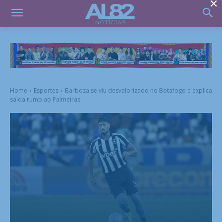
×
Home
Esportes
Barboza se viu desvalorizado no Botafogo e explica
saída rumo ao Palmeiras