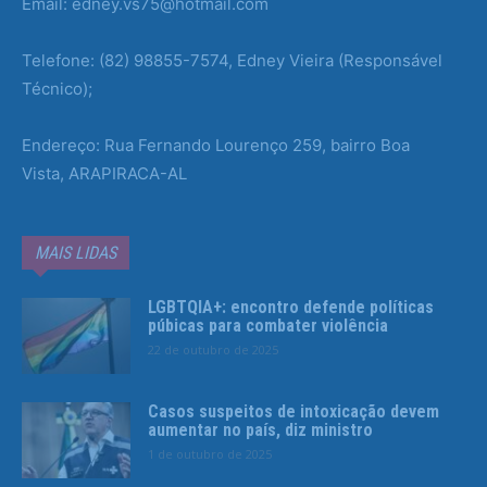
Email: edney.vs75@hotmail.com
Telefone: (82) 98855-7574, Edney Vieira (Responsável
Técnico);
Endereço: Rua Fernando Lourenço 259, bairro Boa
Vista, ARAPIRACA-AL
MAIS LIDAS
LGBTQIA+: encontro defende políticas
púbicas para combater violência
22 de outubro de 2025
Casos suspeitos de intoxicação devem
aumentar no país, diz ministro
1 de outubro de 2025