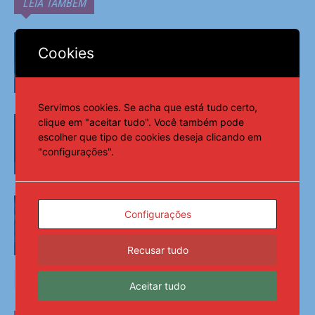
LEIA TAMBÉM
Flávia Saraiva fatura ouro na trave e no
solo no Campeonato Brasileiro
Cookies
Esportes
Servimos cookies. Se acha que está tudo certo,
Rayssa é campeã da etapa carioca da
clique em "aceitar tudo". Você também pode
Liga Internacional de Skate Street
escolher que tipo de cookies deseja clicando em
"configurações".
Esportes
“De volta para casa”: A emocionante
apresentação de Salah no Trabzonspor
Configurações
Recusar tudo
Esportes
Aceitar tudo