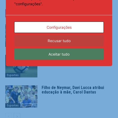
"configurações".
LEIA TAMBÉM
Morre Geraldão, artilheiro do
Configurações
Corinthians na conquista do Paulista
de 1977
Recusar tudo
Esportes
Aceitar tudo
Sem intrusos e sem 0 a 0, Copa do
Brasil vira mata-mata da Série A
Esportes
Filho de Neymar, Davi Lucca atribui
educação à mãe, Carol Dantas
Esportes