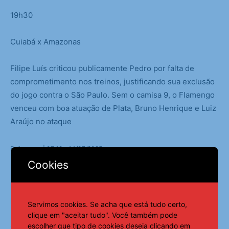
19h30
Cuiabá x Amazonas
Filipe Luís criticou publicamente Pedro por falta de
comprometimento nos treinos, justificando sua exclusão
do jogo contra o São Paulo. Sem o camisa 9, o Flamengo
venceu com boa atuação de Plata, Bruno Henrique e Luiz
Araújo no ataque
Folhapress | 07:12 – 14/07/2025
Cookies
Fonte:
Notícias ao Minuto
Servimos cookies. Se acha que está tudo certo,
clique em "aceitar tudo". Você também pode
escolher que tipo de cookies deseja clicando em