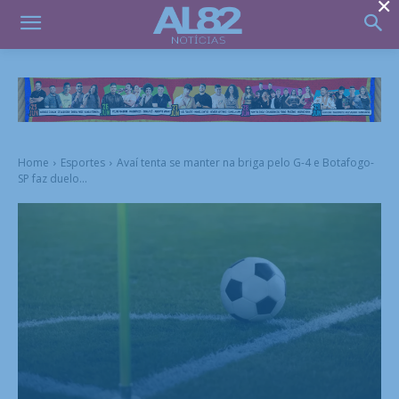
×
Home
Esportes
Avaí tenta se manter na briga pelo G-4 e Botafogo-
SP faz duelo...