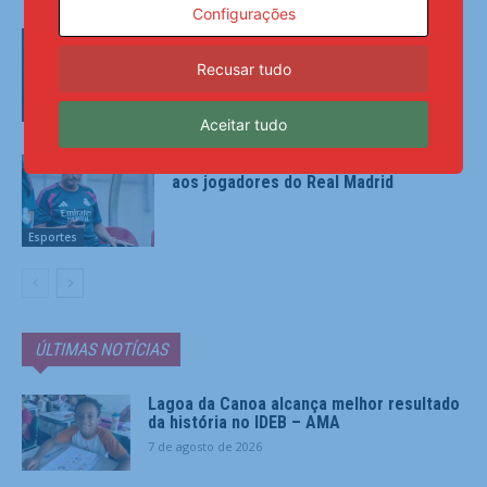
Configurações
Diniz se diz ansioso para contar com
Memphis no Corinthians: ‘Vai dar peso
Recusar tudo
para o time’
Esportes
Aceitar tudo
“É sagrado”: Mourinho motiva aviso
aos jogadores do Real Madrid
Esportes
ÚLTIMAS NOTÍCIAS
Lagoa da Canoa alcança melhor resultado
da história no IDEB – AMA
7 de agosto de 2026