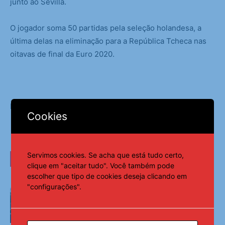
junto ao Sevilla.
O jogador soma 50 partidas pela seleção holandesa, a
última delas na eliminação para a República Tcheca nas
oitavas de final da Euro 2020.
Fonte:
Notícias ao Minuto
Cookies
Servimos cookies. Se acha que está tudo certo,
LEIA TAMBÉM
clique em "aceitar tudo". Você também pode
escolher que tipo de cookies deseja clicando em
Alex Escobar passa por cirurgia no Rio
"configurações".
para retirada de tumor no timo
Esportes