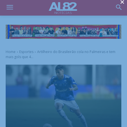
×
Home
Esportes
Artilheiro do Brasileirão cola no Palmeiras e tem
mais gols que 4...