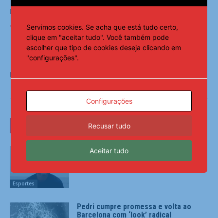
Leia Também:
Cruzeiro vence Grêmio com brilho de Kaio
Jorge e cola no Flamengo
Servimos cookies. Se acha que está tudo certo,
clique em "aceitar tudo". Você também pode
escolher que tipo de cookies deseja clicando em
"configurações".
Fonte:
Notícias ao Minuto
Configurações
LEIA TAMBÉM
Recusar tudo
Ex-Corinthians, Jadson é preso por
Aceitar tudo
violência doméstica
Esportes
Pedri cumpre promessa e volta ao
Barcelona com ‘look’ radical