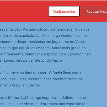
 Léo Jardim vai ser nos próximos anos o único
aconteceu lá no sul de o juiz achar que estava fazendo
Configurações
Recusar tud
 escandaloso. Porque colocou a integridade física dos
es claros de expulsão. […] Mesmo ganhando, tivemos
letamente despropositadas em jogadores do Vasco.
 sei o que ele viu na imagem. Ainda mais grave no
rem realmente defender o espetáculo e o jogador, não
r Lopes, diretor de futebol do Vasco
 favorável ao time da casa”. O Bahia ficou com um a
após Jean Lucas receber -após recomendação de
ertar o braço em Barros.
s critérios. […] Um jogo importante definido por um
 no lance que ele quer, determina uma expulsão que