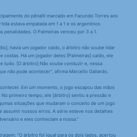
cipalmente do pênalti marcado em Facundo Torres aos
tida estava empatada em 1 a 1 e os argentinos
s penalidades. O Palmeiras venceu por 3 a 1.
io], havia um jogador caído, o árbitro não soube lidar
e costas. Há um jogador deles [Palmeiras] caído, ele
e tudo. [O árbitro] Não soube conduzir e, nessa
 não pode acontecer”, afirma Marcello Gallardo.
acontecer. Em um momento, o jogo escapou das mãos
. No primeiro tempo, ele [árbitro] sentiu a pressão e
gumas situações que mudaram o conceito de um jogo
 assumir nossos erros. A série esteve nos detalhes
versário e eles conheciam a nossa.”
tragem: “O árbitro foi igual para os dois lados, acertou