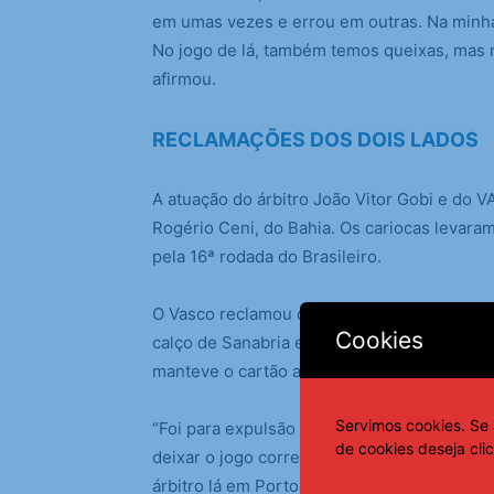
em umas vezes e errou em outras. Na minha 
No jogo de lá, também temos queixas, mas 
afirmou.
RECLAMAÇÕES DOS DOIS LADOS
A atuação do árbitro João Vitor Gobi e do V
Rogério Ceni, do Bahia. Os cariocas levara
pela 16ª rodada do Brasileiro.
O Vasco reclamou de duas possíveis expul
Cookies
calço de Sanabria em Puma. O árbitro foi 
manteve o cartão amarelo.
Servimos cookies. Se 
“Foi para expulsão claramente. E o critério
de cookies deseja cli
deixar o jogo correr mais, depois tem a expu
árbitro lá em Porto Alegre, os caras fizera