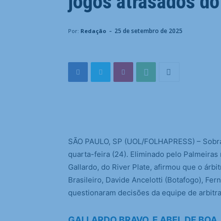
jogos atrasados do 
-
25 de setembro de 2025
Por:
Redação
S
ÃO PAULO, SP (UOL/FOLHAPRESS) – Sobrar
quarta-feira (24). Eliminado pelo Palmeiras
Gallardo, do River Plate, afirmou que o árbi
Brasileiro, Davide Ancelotti (Botafogo), Fer
questionaram decisões da equipe de arbitr
GALLARDO BRAVO, E ABEL DE BOA