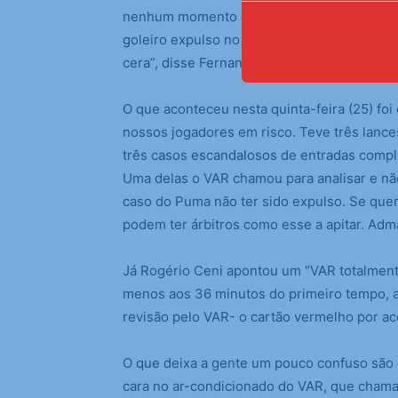
nenhum momento em dar cartão amarelo. E o
goleiro expulso no Brasil por conta do que 
cera”, disse Fernando Diniz.
O que aconteceu nesta quinta-feira (25) foi
nossos jogadores em risco. Teve três lanc
três casos escandalosos de entradas comp
Uma delas o VAR chamou para analisar e não
caso do Puma não ter sido expulso. Se que
podem ter árbitros como esse a apitar. Adma
Já Rogério Ceni apontou um “VAR totalmente
menos aos 36 minutos do primeiro tempo, 
revisão pelo VAR- o cartão vermelho por ac
O que deixa a gente um pouco confuso são o
cara no ar-condicionado do VAR, que chama