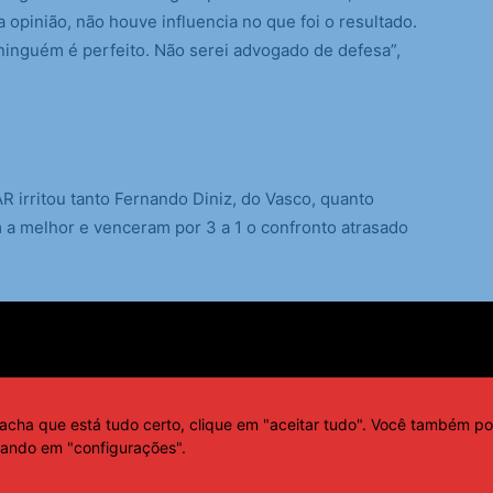
opinião, não houve influencia no que foi o resultado.
ninguém é perfeito. Não serei advogado de defesa”,
AR irritou tanto Fernando Diniz, do Vasco, quanto
m a melhor e venceram por 3 a 1 o confronto atrasado
sões: uma entrada dura de Rezende em Coutinho e um
chamado pelo VAR para rever o segundo lance, mas
acha que está tudo certo, clique em "aceitar tudo". Você também po
 de se apitar foi modificando. Começa com um jeito de
cando em "configurações".
lsão, aí começa a picotar o jogo. O juiz era o quarto
m cera desde o início do jogo e não fez menção em