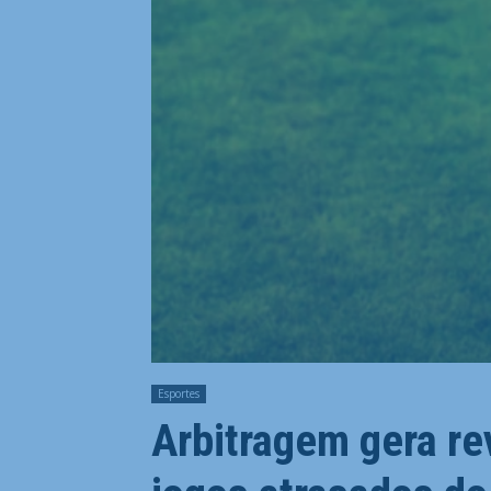
Esportes
Arbitragem gera re