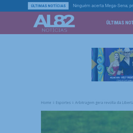
Ninguém acerta Mega-Sena; p
Petrobras tem lucro líquido
ÚLTIMAS NOTÍCIAS
ÚLTIMAS NOT
Home
Esportes
Arbitragem gera revolta da Libert