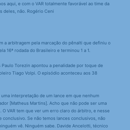
s aqui, e com o VAR totalmente favorável ao time da
s deles, não. Rogério Ceni
m a arbitragem pela marcação do pênalti que definiu o
la 16ª rodada do Brasileiro e terminou 1 a 1.
s Paulo Torezin apontou a penalidade por toque de
leiro Tiago Volpi. O episódio aconteceu aos 38
é uma interpretação de um lance em que nenhum
dor [Matheus Martins]. Acho que não pode ser uma
. O VAR tem que ver um erro claro do árbitro, e nesse
e conclusivo. Se não temos lances conclusivos, não
ninguém vê. Ninguém sabe. Davide Ancelotti, técnico