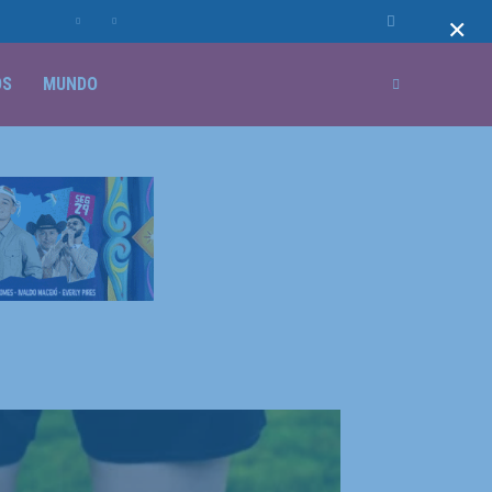
×
OS
MUNDO