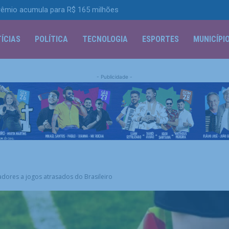
rêmio acumula para R$ 165 milhões
 de R$ 52,4 bi no segundo trimestre
ÍCIAS
POLÍTICA
TECNOLOGIA
ESPORTES
MUNICÍPI
- Publicidade -
adores a jogos atrasados do Brasileiro