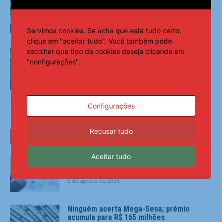
acumula para R$ 165 milhões
Últimas Notícias
Servimos cookies. Se acha que está tudo certo,
clique em "aceitar tudo". Você também pode
escolher que tipo de cookies deseja clicando em
Petrobras tem lucro líquido de R$ 52,4
bi no segundo trimestre
"configurações".
Últimas Notícias
Configurações
Recusar tudo
ÚLTIMAS NOTÍCIAS
Aceitar tudo
Pix amplia participação nos pagamentos
em bares e restaurantes
6 de agosto de 2026
Ninguém acerta Mega-Sena; prêmio
acumula para R$ 165 milhões