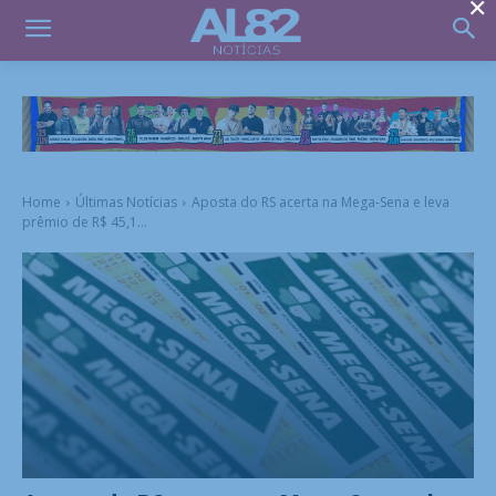
×
Home
Últimas Notícias
Aposta do RS acerta na Mega-Sena e leva
prêmio de R$ 45,1...