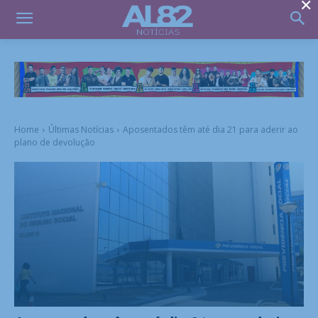
×
Home
Últimas Notícias
Aposentados têm até dia 21 para aderir ao
plano de devolução