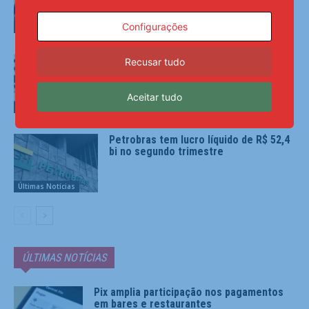
Configurações
Últimas Notícias
Ninguém acerta Mega-Sena; prêmio
Recusar tudo
acumula para R$ 165 milhões
Aceitar tudo
Últimas Notícias
Petrobras tem lucro líquido de R$ 52,4
bi no segundo trimestre
Últimas Notícias
ÚLTIMAS NOTÍCIAS
Pix amplia participação nos pagamentos
em bares e restaurantes