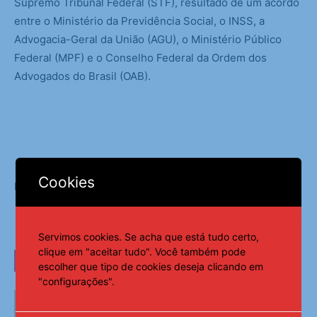
Supremo Tribunal Federal (STF), resultado de um acordo
entre o Ministério da Previdência Social, o INSS, a
Advogacia-Geral da União (AGU), o Ministério Público
Federal (MPF) e o Conselho Federal da Ordem dos
Advogados do Brasil (OAB).
Cookies
Fonte:
Agência Brasil
Servimos cookies. Se acha que está tudo certo,
clique em "aceitar tudo". Você também pode
LEIA TAMBÉM
escolher que tipo de cookies deseja clicando em
"configurações".
Pix amplia participação nos
pagamentos em bares e restaurantes