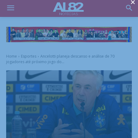
×
Home
Esportes
Ancelotti planeja descanso e análise de 70
jogadores até próximo jogo do...