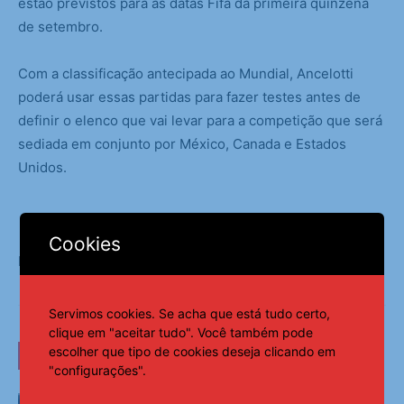
estão previstos para as datas Fifa da primeira quinzena
de setembro.
Com a classificação antecipada ao Mundial, Ancelotti
poderá usar essas partidas para fazer testes antes de
definir o elenco que vai levar para a competição que será
sediada em conjunto por México, Canada e Estados
Unidos.
Cookies
Fonte:
Notícias ao Minuto
Servimos cookies. Se acha que está tudo certo,
clique em "aceitar tudo". Você também pode
escolher que tipo de cookies deseja clicando em
LEIA TAMBÉM
"configurações".
Ventania no Rio adia Botafogo x