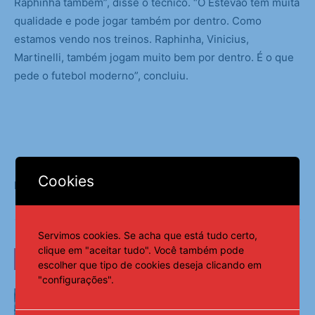
Raphinha também”, disse o técnico. “O Estêvão tem muita
qualidade e pode jogar também por dentro. Como
estamos vendo nos treinos. Raphinha, Vinicius,
Martinelli, também jogam muito bem por dentro. É o que
pede o futebol moderno”, concluiu.
Cookies
Fonte:
Agência Brasil
Servimos cookies. Se acha que está tudo certo,
clique em "aceitar tudo". Você também pode
LEIA TAMBÉM
escolher que tipo de cookies deseja clicando em
"configurações".
Morre Geraldão, artilheiro do
Corinthians na conquista do Paulista