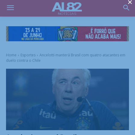
×
Home
Esportes
Ancelotti manterá Brasil com quatro atacantes em
duelo contra o Chile