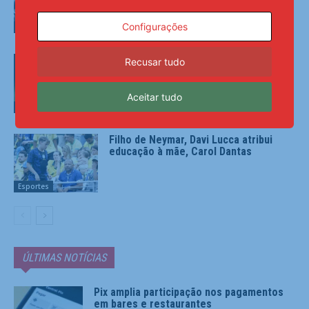
de 1977
Configurações
Esportes
Sem intrusos e sem 0 a 0, Copa do
Recusar tudo
Brasil vira mata-mata da Série A
Aceitar tudo
Esportes
Filho de Neymar, Davi Lucca atribui
educação à mãe, Carol Dantas
Esportes
ÚLTIMAS NOTÍCIAS
Pix amplia participação nos pagamentos
em bares e restaurantes