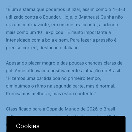
“É um sistema que podemos utilizar, assim como o 4-3-3
utilizado contra o Equador. Hoje, o (Matheus) Cunha não
era um centroavante, era um meia-atacante, ajudando
mais como um 10”, explicou. “É muito importante a
intensidade com a bola e sem. Para fazer a pressão é
preciso correr”, destacou o italiano.
Apesar do placar magro e das poucas chances claras de
gol, Ancelotti avaliou positivamente a atuação do Brasil.
“Fizemos uma partida boa no primeiro tempo,
diminuímos o ritmo na segunda parte, mas é normal.
Precisamos melhorar, mas estou contente.”
Classificado para a Copa do Mundo de 2026, o Brasil
volta a campo em setembro. A seleção recebe o Chile,
dia 4, ainda sem local definido, e fecha a participação nas
Cookies
Eliminatórias contra a Bolívia, fora de casa, no dia 9. A