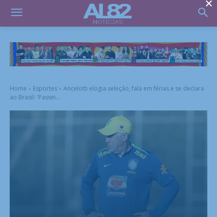
×
Home
Esportes
Ancelotti elogia seleção, fala em férias e se declara
ao Brasil: 'Passei...